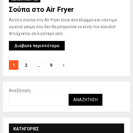
Σούπα στο Air Fryer
Αυτή η σούπα στο Air Fryer είναι ένα ελαφρύ και νόστιμο
υγιεινό γεύμα που δεν θα μπορούσε να είναι πιο εύκολο!
Φτιάχνεται σε λιγότερο από...
Διάβασε περισσότερα
Σελιδοποίηση
1
2
…
9
άρθρων
Αναζήτηση
ΑΝΑΖΉΤΗΣΗ
KΑΤΗΓΟΡΊΕΣ