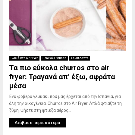
Γλυκά στο Air Fryer
Πρωινό & Brunch
Σε 30 Λεπτά
Τα πιο εύκολα churros στο air
fryer: Τραγανά απ’ έξω, αφράτα
μέσα
Ένα φοβερό γλυκάκι που μας έρχεται από την Ισπανία, για
όλη την οικογένεια. Churros στο Air Fryer. Απλά φτιάξτε τη
ζύμη, ψήστε στη φτιέζα αέρος...
Διάβασε περισσότερα