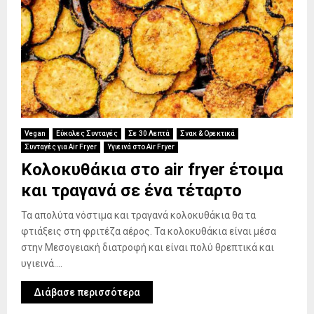
Vegan
Εύκολες Συνταγές
Σε 30 Λεπτά
Σνακ & Ορεκτικά
Συνταγές για Air Fryer
Υγιεινά στο Air Fryer
Κολοκυθάκια στο air fryer έτοιμα
και τραγανά σε ένα τέταρτο
Τα απολύτα νόστιμα και τραγανά κολοκυθάκια θα τα
φτιάξεις στη φριτέζα αέρος. Τα κολοκυθάκια είναι μέσα
στην Μεσογειακή διατροφή και είναι πολύ θρεπτικά και
υγιεινά....
Διάβασε περισσότερα