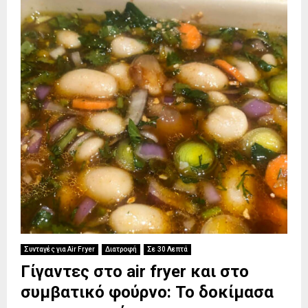
Συνταγές για Air Fryer
Διατροφή
Σε 30 Λεπτά
Γίγαντες στο air fryer και στο
συμβατικό φούρνο: Το δοκίμασα