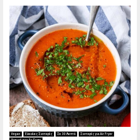
Vegan
Εύκολες Συνταγές
Σε 30 Λεπτά
Συνταγές για Air Fryer
Υγιεινά στο Air Fryer