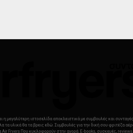
ίναι η μεγαλύτερη ιστοσελίδα αποκλειστικά με συμβουλές και συνταγές γ
λα τα υλικά θα τα βρεις εδώ. Συμβουλές για την δική σου φριτέζα αέ
α Air Fryers Που κυκλοφορούν στην αγορά. E-books, συσκευές, review