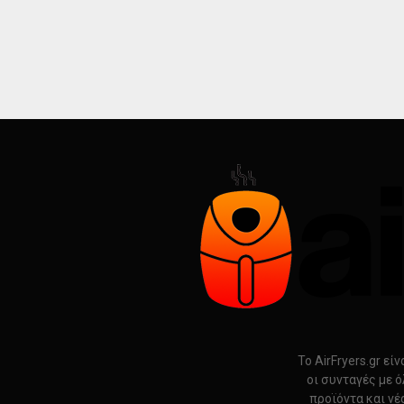
Το AirFryers.gr ε
οι συνταγές με ό
προϊόντα και νέ