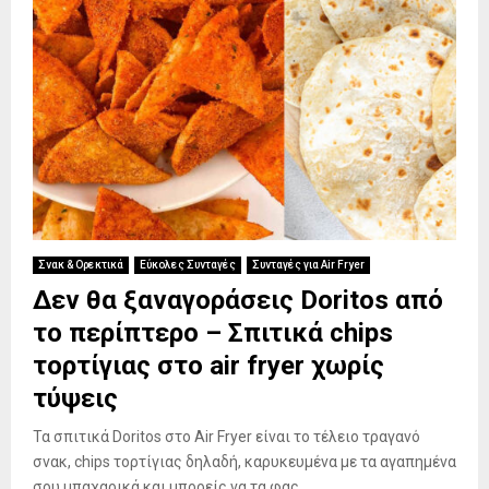
Σνακ & Ορεκτικά
Εύκολες Συνταγές
Συνταγές για Air Fryer
Δεν θα ξαναγοράσεις Doritos από
το περίπτερο – Σπιτικά chips
τορτίγιας στο air fryer χωρίς
τύψεις
Τα σπιτικά Doritos στο Air Fryer είναι το τέλειο τραγανό
σνακ, chips τορτίγιας δηλαδή, καρυκευμένα με τα αγαπημένα
σου μπαχαρικά και μπορείς να τα φας...