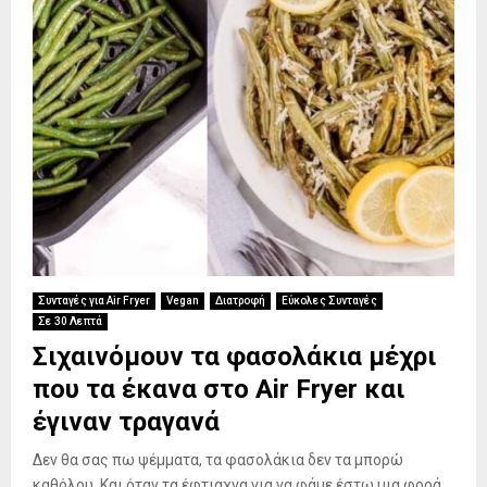
Συνταγές για Air Fryer
Vegan
Διατροφή
Εύκολες Συνταγές
Σε 30 Λεπτά
Σιχαινόμουν τα φασολάκια μέχρι
που τα έκανα στο Air Fryer και
έγιναν τραγανά
Δεν θα σας πω ψέμματα, τα φασολάκια δεν τα μπορώ
καθόλου. Και όταν τα έφτιαχνα για να φάμε έστω μια φορά