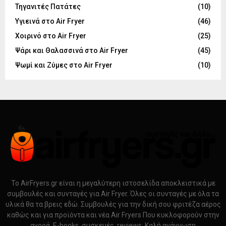
Τηγανιτές Πατάτες
(10)
Υγιεινά στο Air Fryer
(46)
Χοιρινό στο Air Fryer
(25)
Ψάρι και Θαλασσινά στο Air Fryer
(45)
Ψωμί και Ζύμες στο Air Fryer
(10)
Το AirFryers.gr είναι η μεγαλύτερη ιστοσελίδα αποκλειστικά με
συμβουλές και συνταγές για Air Fryer. Όλες οι συνταγές με όλα τα
υλικά θα τα βρεις εδώ. Συμβουλές για την δική σου φριτέζα αέρος
καθώς και για προϊόντα και νέα Air Fryers Που κυκλοφορούν στην
αγορά. E-books, συσκευές, reviews. Καλή ανάγνωση