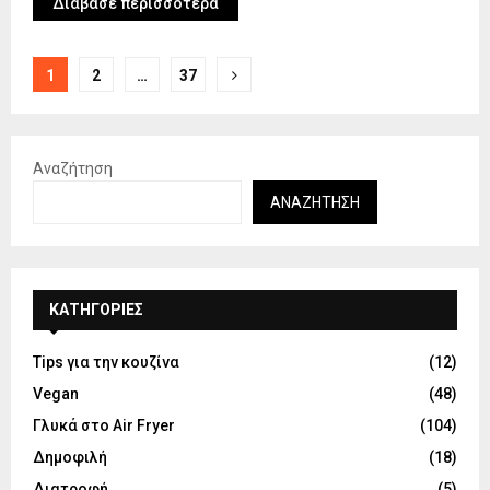
Διάβασε περισσότερα
Σελιδοποίηση
1
2
…
37
άρθρων
Αναζήτηση
ΑΝΑΖΉΤΗΣΗ
KΑΤΗΓΟΡΊΕΣ
Tips για την κουζίνα
(12)
Vegan
(48)
Γλυκά στο Air Fryer
(104)
Δημοφιλή
(18)
Διατροφή
(5)