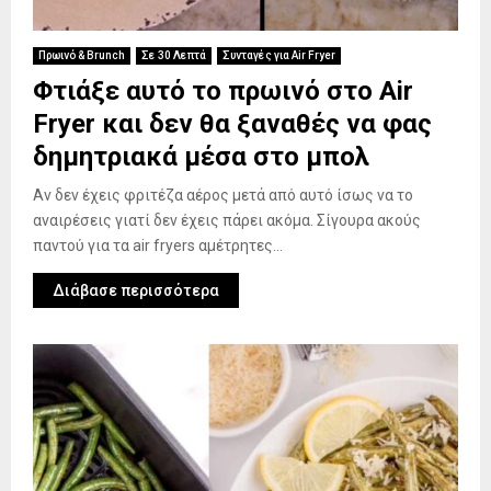
Πρωινό & Brunch
Σε 30 Λεπτά
Συνταγές για Air Fryer
Φτιάξε αυτό το πρωινό στο Air
Fryer και δεν θα ξαναθές να φας
δημητριακά μέσα στο μπολ
Αν δεν έχεις φριτέζα αέρος μετά από αυτό ίσως να το
αναιρέσεις γιατί δεν έχεις πάρει ακόμα. Σίγουρα ακούς
παντού για τα air fryers αμέτρητες...
Διάβασε περισσότερα