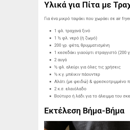
Υλικά για Πίτα με Τραχ
Για ένα μικρό ταψάκι που χωράει σε air frye
1 φλ. τραχανά ξινό
1 ½ φλ. νερό (ή ζωμό)
200 γρ. φέτα, θρυμματισμένη
1 κεσεδάκι γιαούρτι στραγγιστό (200 γ
2 αυγά
½ φλ. αλεύρι για όλες τις χρήσεις
½ κ.γ. μπέικιν πάουντερ
Αλάτι (με φειδώ) & φρεσκοτριμμένο π
2 κ.σ. ελαιόλαδο
Βούτυρο ή λάδι για το άλειμμα του σκ
Εκτέλεση Βήμα-Βήμα