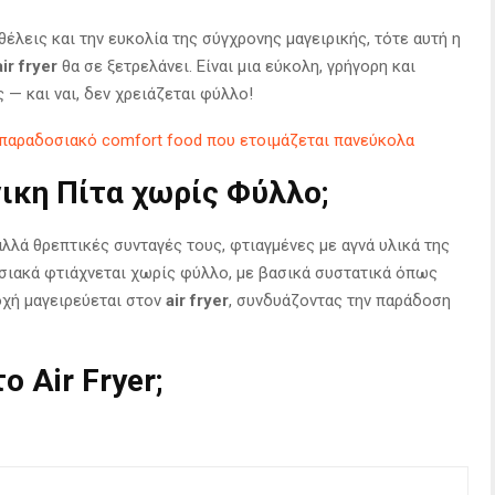
θέλεις και την ευκολία της σύγχρονης μαγειρικής, τότε αυτή η
r fryer
θα σε ξετρελάνει. Είναι μια εύκολη, γρήγορη και
 — και ναι, δεν χρειάζεται φύλλο!
 – παραδοσιακό comfort food που ετοιμάζεται πανεύκολα
νικη Πίτα χωρίς Φύλλο;
αλλά θρεπτικές συνταγές τους, φτιαγμένες με αγνά υλικά της
ιακά φτιάχνεται χωρίς φύλλο, με βασικά συστατικά όπως
δοχή μαγειρεύεται στον
air fryer
, συνδυάζοντας την παράδοση
ο Air Fryer;