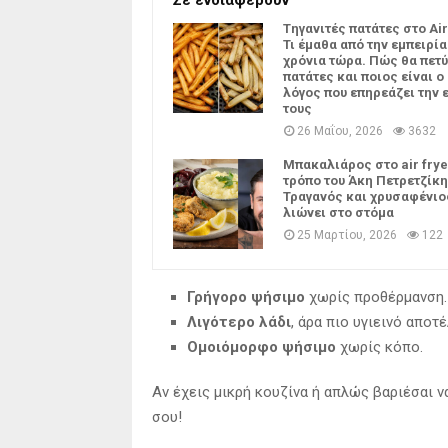
Tηγανιτές πατάτες στο Air
Τι έμαθα από την εμπειρία
χρόνια τώρα. Πώς θα πετύ
πατάτες και ποιος είναι ο
λόγος που επηρεάζει την 
τους
26 Μαΐου, 2026
3632
Μπακαλιάρος στο air frye
τρόπο του Άκη Πετρετζίκη
Τραγανός και χρυσαφένιο
λιώνει στο στόμα
25 Μαρτίου, 2026
122
Γρήγορο ψήσιμο
χωρίς προθέρμανση.
Λιγότερο λάδι
, άρα πιο υγιεινό αποτ
Ομοιόμορφο ψήσιμο
χωρίς κόπο.
Αν έχεις μικρή κουζίνα ή απλώς βαριέσαι να
σου!