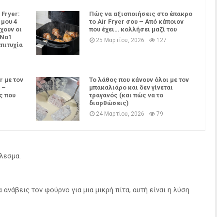
 Fryer:
Πώς να αξιοποιήσεις στο έπακρο
 μου 4
το Air Fryer σου – Από κάποιον
χουν οι
που έχει… κολλήσει μαζί του
 Νο1
25 Μαρτίου, 2026
127
επιτυχία
r με τον
Το λάθος που κάνουν όλοι με τον
 –
μπακαλιάρο και δεν γίνεται
ς που
τραγανός (και πώς να το
διορθώσεις)
24 Μαρτίου, 2026
79
έλεσμα.
 ανάβεις τον φούρνο για μια μικρή πίτα, αυτή είναι η λύση