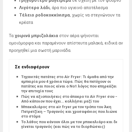
Γρηγορότερο μαγείρεμα
σε σχέση με τον φούρνο
Λιγότερο λάδι
, άρα πιο υγιεινό αποτέλεσμα
Τέλειο ροδοκοκκίνισμα
, χωρίς να στεγνώνουν τα
κρέατα
Τα
χοιρινά μπριζολάκια
στον αέρα ψήνονται
ομοιόμορφα και παραμένουν απίστευτα μαλακά, ειδικά αν
προηγηθεί μια σωστή μαρινάδα.
Σε ενδιαφέρουν
Tηγανιτές πατάτες στο Air Fryer: Τι έμαθα από την
εμπειρία μου 4 χρόνια τώρα. Πώς θα πετύχουν οι
πατάτες και ποιος είναι ο Νο1 λόγος που επηρεάζει
την επιτυχία τους
Πώς να αξιοποιήσεις στο έπακρο το Air Fryer σου –
Από κάποιον που έχει… κολλήσει μαζί του
Μπακαλιάρος στο air fryer με τον τρόπο του Άκη
Πετρετζίκη – Τραγανός και χρυσαφένιος που λιώνει
στο στόμα
Το λάθος που κάνουν όλοι με τον μπακαλιάρο και δεν
γίνεται τραγανός (και πώς να το διορθώσεις)