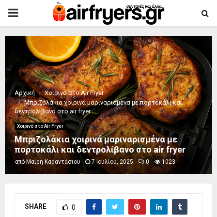
PRIMARY
MENU
Αρχική
Χοιρινό στο Air Fryer
Μπριζολάκια χοιρινά μαριναρισμένα με πορτοκάλι και
δεντρολίβανο στο air fryer
Χοιρινό στο Air Fryer
Μπριζολάκια χοιρινά μαριναρισμένα με
πορτοκάλι και δεντρολίβανο στο air fryer
από
Μαίρη Καραντάσιου
7 Ιουλίου, 2025
0
1023
SHARE
0