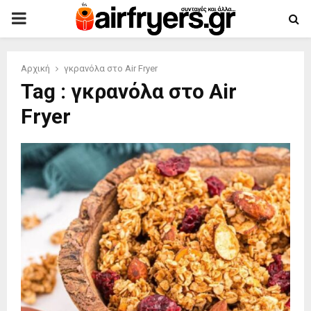
PRIMARY
MENU
Αρχική
γκρανόλα στο Air Fryer
Tag : γκρανόλα στο Air
Fryer