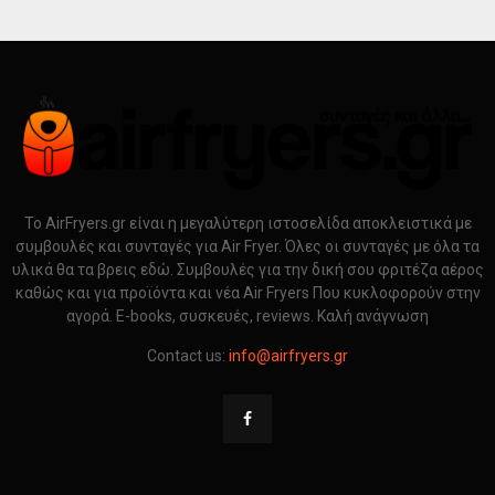
Το AirFryers.gr είναι η μεγαλύτερη ιστοσελίδα αποκλειστικά με
συμβουλές και συνταγές για Air Fryer. Όλες οι συνταγές με όλα τα
υλικά θα τα βρεις εδώ. Συμβουλές για την δική σου φριτέζα αέρος
καθώς και για προϊόντα και νέα Air Fryers Που κυκλοφορούν στην
αγορά. E-books, συσκευές, reviews. Καλή ανάγνωση
Contact us:
info@airfryers.gr