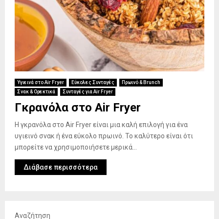
Υγιεινά στο Air Fryer
Εύκολες Συνταγές
Πρωινό & Brunch
Σνακ & Ορεκτικά
Συνταγές για Air Fryer
Γκρανόλα στο Air Fryer
Η γκρανόλα στο Air Fryer είναι μια καλή επιλογή για ένα
υγιεινό σνακ ή ένα εύκολο πρωινό. Το καλύτερο είναι ότι
μπορείτε να χρησιμοποιήσετε μερικά...
Διάβασε περισσότερα
Αναζήτηση