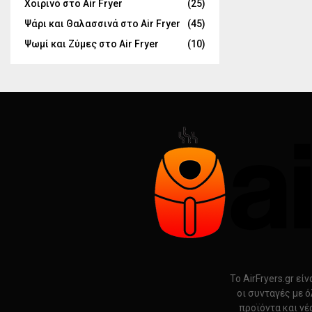
Χοιρινό στο Air Fryer
(25)
Ψάρι και Θαλασσινά στο Air Fryer
(45)
Ψωμί και Ζύμες στο Air Fryer
(10)
Το AirFryers.gr ε
οι συνταγές με ό
προϊόντα και νέ