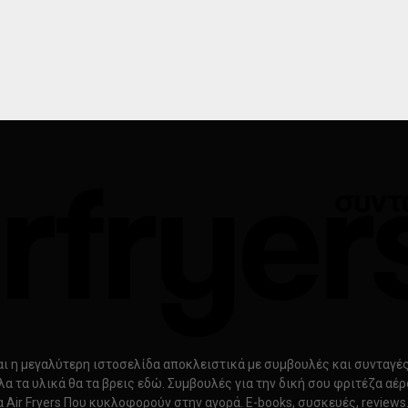
ίναι η μεγαλύτερη ιστοσελίδα αποκλειστικά με συμβουλές και συνταγές γ
λα τα υλικά θα τα βρεις εδώ. Συμβουλές για την δική σου φριτέζα αέ
α Air Fryers Που κυκλοφορούν στην αγορά. E-books, συσκευές, review