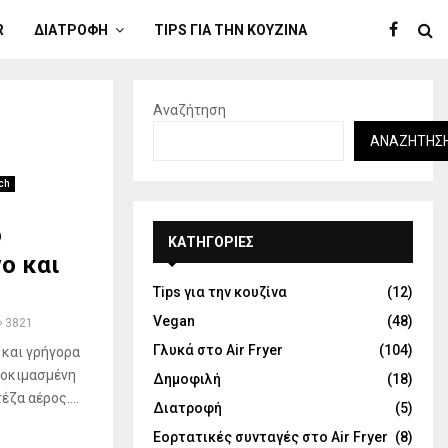
R
ΔΙΑΤΡΟΦΉ
TIPS ΓΙΑ ΤΗΝ ΚΟΥΖΊΝΑ
Αναζήτηση
ΑΝΑΖΉΤΗΣ
ch
ο
KΑΤΗΓΟΡΊΕΣ
ο και
Tips για την κουζίνα
(12)
Vegan
(48)
3821
Γλυκά στο Air Fryer
(104)
 και γρήγορα
 δοκιμασμένη
Δημοφιλή
(18)
ζα αέρος....
Διατροφή
(5)
Εορτατικές συνταγές στο Air Fryer
(8)