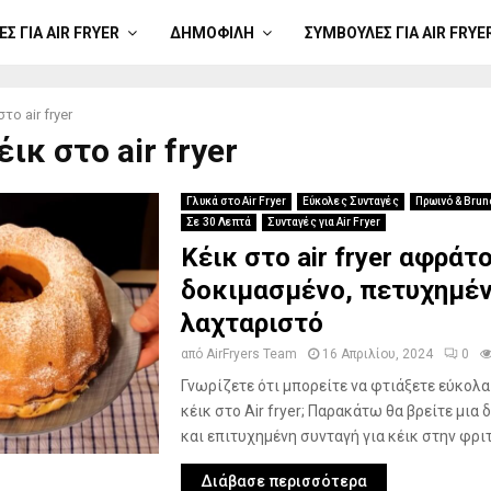
Σ ΓΙΑ AIR FRYER
ΔΗΜΟΦΙΛΉ
ΣΥΜΒΟΥΛΈΣ ΓΙΑ AIR FRYE
στο air fryer
έικ στο air fryer
Γλυκά στο Air Fryer
Εύκολες Συνταγές
Πρωινό & Brun
Σε 30 Λεπτά
Συνταγές για Air Fryer
Κέικ στο air fryer αφράτ
δοκιμασμένο, πετυχημέν
λαχταριστό
από
AirFryers Team
16 Απριλίου, 2024
0
Γνωρίζετε ότι μπορείτε να φτιάξετε εύκολα
κέικ στο Air fryer; Παρακάτω θα βρείτε μια
και επιτυχημένη συνταγή για κέικ στην φριτέ
Διάβασε περισσότερα