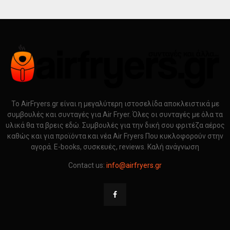
Το AirFryers.gr είναι η μεγαλύτερη ιστοσελίδα αποκλειστικά με
συμβουλές και συνταγές για Air Fryer. Όλες οι συνταγές με όλα τα
υλικά θα τα βρεις εδώ. Συμβουλές για την δική σου φριτέζα αέρος
καθώς και για προϊόντα και νέα Air Fryers Που κυκλοφορούν στην
αγορά. E-books, συσκευές, reviews. Καλή ανάγνωση
Contact us:
info@airfryers.gr