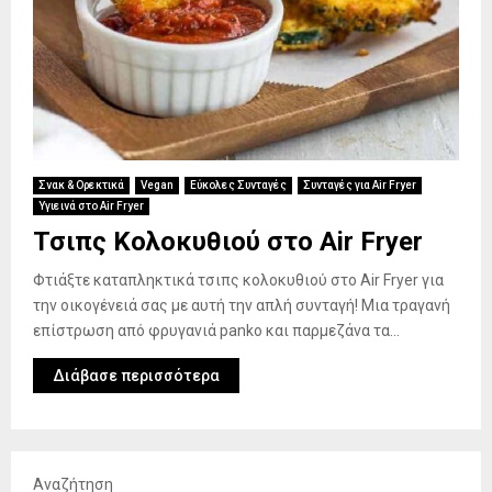
Σνακ & Ορεκτικά
Vegan
Εύκολες Συνταγές
Συνταγές για Air Fryer
Υγιεινά στο Air Fryer
Τσιπς Κολοκυθιού στο Air Fryer
Φτιάξτε καταπληκτικά τσιπς κολοκυθιού στο Air Fryer για
την οικογένειά σας με αυτή την απλή συνταγή! Μια τραγανή
επίστρωση από φρυγανιά panko και παρμεζάνα τα...
Διάβασε περισσότερα
Αναζήτηση