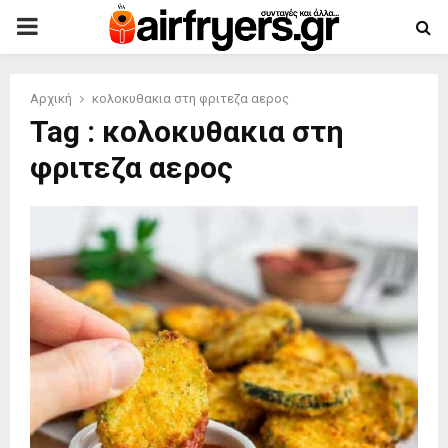
PRIMARY
MENU
Αρχική
κολοκυθακια στη φριτεζα αερος
Tag : κολοκυθακια στη
φριτεζα αερος