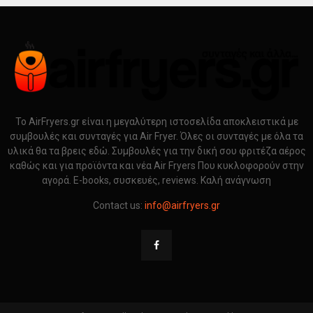
Το AirFryers.gr είναι η μεγαλύτερη ιστοσελίδα αποκλειστικά με
συμβουλές και συνταγές για Air Fryer. Όλες οι συνταγές με όλα τα
υλικά θα τα βρεις εδώ. Συμβουλές για την δική σου φριτέζα αέρος
καθώς και για προϊόντα και νέα Air Fryers Που κυκλοφορούν στην
αγορά. E-books, συσκευές, reviews. Καλή ανάγνωση
Contact us:
info@airfryers.gr