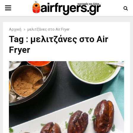
PRIMARY
MENU
Αρχική
μελιτζάνες στο Air Fryer
Tag : μελιτζάνες στο Air
Fryer