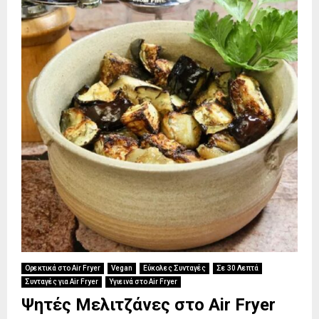
Ορεκτικά στο Air Fryer
Vegan
Εύκολες Συνταγές
Σε 30 Λεπτά
Συνταγές για Air Fryer
Υγιεινά στο Air Fryer
Ψητές Μελιτζάνες στο Air Fryer