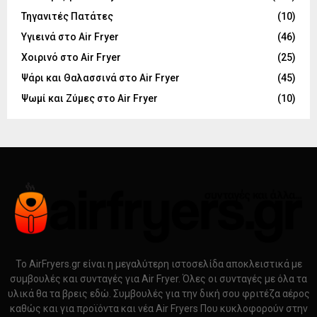
Τηγανιτές Πατάτες
(10)
Υγιεινά στο Air Fryer
(46)
Χοιρινό στο Air Fryer
(25)
Ψάρι και Θαλασσινά στο Air Fryer
(45)
Ψωμί και Ζύμες στο Air Fryer
(10)
Το AirFryers.gr είναι η μεγαλύτερη ιστοσελίδα αποκλειστικά με
συμβουλές και συνταγές για Air Fryer. Όλες οι συνταγές με όλα τα
υλικά θα τα βρεις εδώ. Συμβουλές για την δική σου φριτέζα αέρος
καθώς και για προϊόντα και νέα Air Fryers Που κυκλοφορούν στην