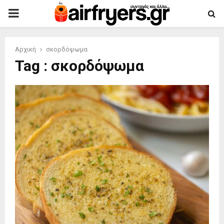
PRIMARY
MENU
Αρχική
σκορδόψωμα
Tag : σκορδόψωμα