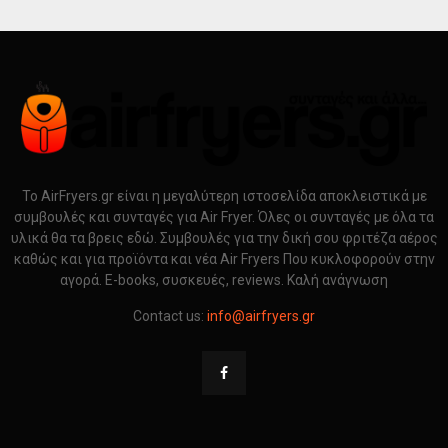
Το AirFryers.gr είναι η μεγαλύτερη ιστοσελίδα αποκλειστικά με
συμβουλές και συνταγές για Air Fryer. Όλες οι συνταγές με όλα τα
υλικά θα τα βρεις εδώ. Συμβουλές για την δική σου φριτέζα αέρος
καθώς και για προϊόντα και νέα Air Fryers Που κυκλοφορούν στην
αγορά. E-books, συσκευές, reviews. Καλή ανάγνωση
Contact us:
info@airfryers.gr