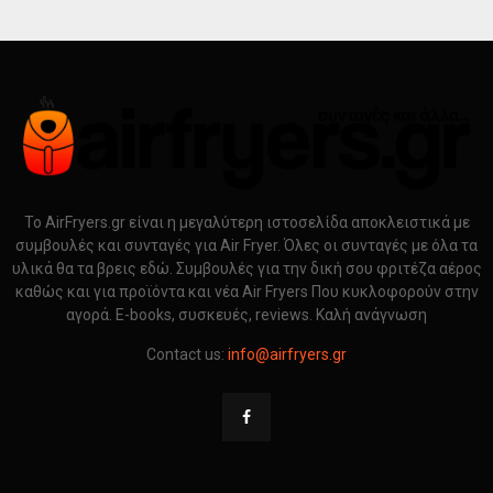
Το AirFryers.gr είναι η μεγαλύτερη ιστοσελίδα αποκλειστικά με
συμβουλές και συνταγές για Air Fryer. Όλες οι συνταγές με όλα τα
υλικά θα τα βρεις εδώ. Συμβουλές για την δική σου φριτέζα αέρος
καθώς και για προϊόντα και νέα Air Fryers Που κυκλοφορούν στην
αγορά. E-books, συσκευές, reviews. Καλή ανάγνωση
Contact us:
info@airfryers.gr