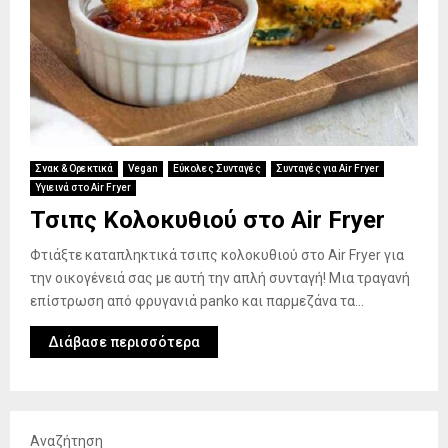
Σνακ & Ορεκτικά
Vegan
Εύκολες Συνταγές
Συνταγές για Air Fryer
Υγιεινά στο Air Fryer
Τσιπς Κολοκυθιού στο Air Fryer
Φτιάξτε καταπληκτικά τσιπς κολοκυθιού στο Air Fryer για
την οικογένειά σας με αυτή την απλή συνταγή! Μια τραγανή
επίστρωση από φρυγανιά panko και παρμεζάνα τα...
Διάβασε περισσότερα
Αναζήτηση