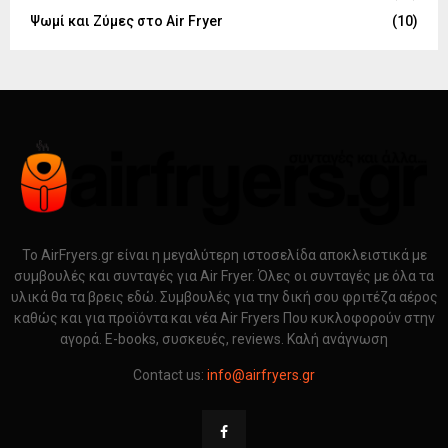
Ψωμί και Ζύμες στο Air Fryer
(10)
Το AirFryers.gr είναι η μεγαλύτερη ιστοσελίδα αποκλειστικά με
συμβουλές και συνταγές για Air Fryer. Όλες οι συνταγές με όλα τα
υλικά θα τα βρεις εδώ. Συμβουλές για την δική σου φριτέζα αέρος
καθώς και για προϊόντα και νέα Air Fryers Που κυκλοφορούν στην
αγορά. E-books, συσκευές, reviews. Καλή ανάγνωση
Contact us:
info@airfryers.gr