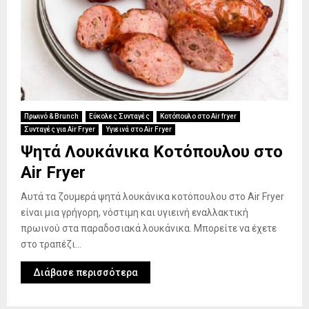
Πρωινό & Brunch
Εύκολες Συνταγές
Κοτόπουλο στο Air fryer
Συνταγές για Air Fryer
Υγιεινά στο Air Fryer
Ψητά Λουκάνικα Κοτόπουλου στο
Air Fryer
Αυτά τα ζουμερά ψητά λουκάνικα κοτόπουλου στο Air Fryer
είναι μια γρήγορη, νόστιμη και υγιεινή εναλλακτική
πρωινού στα παραδοσιακά λουκάνικα. Μπορείτε να έχετε
στο τραπέζι...
Διάβασε περισσότερα