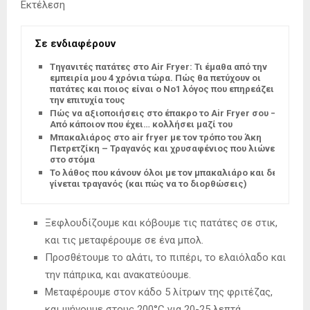
Εκτέλεση
Σε ενδιαφέρουν
Tηγανιτές πατάτες στο Air Fryer: Τι έμαθα από την
εμπειρία μου 4 χρόνια τώρα. Πώς θα πετύχουν οι
πατάτες και ποιος είναι ο Νο1 λόγος που επηρεάζει
την επιτυχία τους
Πώς να αξιοποιήσεις στο έπακρο το Air Fryer σου –
Από κάποιον που έχει… κολλήσει μαζί του
Μπακαλιάρος στο air fryer με τον τρόπο του Άκη
Πετρετζίκη – Τραγανός και χρυσαφένιος που λιώνει
στο στόμα
Το λάθος που κάνουν όλοι με τον μπακαλιάρο και δεν
γίνεται τραγανός (και πώς να το διορθώσεις)
Ξεφλουδίζουμε και κόβουμε τις πατάτες σε στικ,
και τις μεταφέρουμε σε ένα μπολ.
Προσθέτουμε το αλάτι, το πιπέρι, το ελαιόλαδο και
την πάπρικα, και ανακατεύουμε.
Μεταφέρουμε στον κάδο 5 λίτρων της φριτέζας,
και ψήνουμε στους 200°C για 20-25 λεπτά.