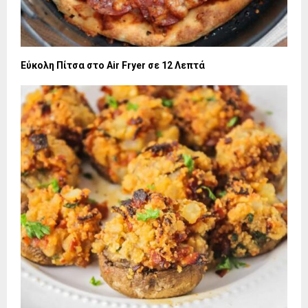
Εύκολη Πίτσα στο Air Fryer σε 12 Λεπτά