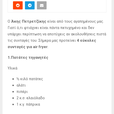
Ο
Άκης Πετρετζίκης
είναι από τους αγαπημένους μας.
Γιατί ό,τι φτιάχνει είναι πάντα πετυχημένο και δεν
υπάρχει περίπτωση να αποτύχεις αν ακολουθήσεις πιστά
τις συνταγές του. Σήμερα μας προτείνει
4 εύκολες
συνταγές για air fryer
.
1.
Πατάτες τηγανητές
Υλικά
½ κιλό πατάτες
αλάτι
πιπέρι
2 κ.σ. ελαιόλαδο
1 κ.γ. πάπρικα