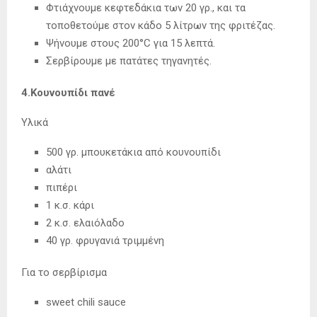
Φτιάχνουμε κεφτεδάκια των 20 γρ., και τα
τοποθετούμε στον κάδο 5 λίτρων της φριτέζας.
Ψήνουμε στους 200°C για 15 λεπτά.
Σερβίρουμε με πατάτες τηγανητές.
4.
Κουνουπίδι πανέ
Υλικά
500 γρ. μπουκετάκια από κουνουπίδι
αλάτι
πιπέρι
1 κ.σ. κάρι
2 κ.σ. ελαιόλαδο
40 γρ. φρυγανιά τριμμένη
Για το σερβίρισμα
sweet chili sauce