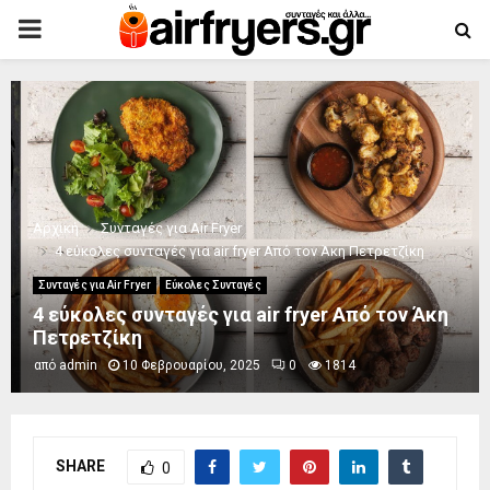
PRIMARY
MENU
Αρχική
Συνταγές για Air Fryer
4 εύκολες συνταγές για air fryer Από τον Άκη Πετρετζίκη
Συνταγές για Air Fryer
Εύκολες Συνταγές
4 εύκολες συνταγές για air fryer Από τον Άκη
Πετρετζίκη
από
admin
10 Φεβρουαρίου, 2025
0
1814
SHARE
0