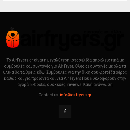
Το AirFryers.gr είναι η μεγαλύτερη ιστοσελίδα αποκλειστικά με
συμβουλές και συνταγές για Air Fryer. Όλες οι συνταγές με όλα τα
υλικά θα τα βρεις εδώ. Συμβουλές για την δική σου φριτέζα αέρος
καθώς και για προϊόντα και νέα Air Fryers Που κυκλοφορούν στην
αγορά. E-books, συσκευές, reviews. Καλή ανάγνωση
Contact us:
info@airfryers.gr