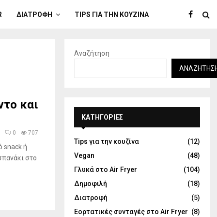
R
ΔΙΑΤΡΟΦΉ
TIPS ΓΙΑ ΤΗΝ ΚΟΥΖΊΝΑ
Αναζήτηση
ΑΝΑΖΉΤΗΣ
ντο και
KΑΤΗΓΟΡΊΕΣ
0
707
Tips για την κουζίνα
(12)
ό snack ή
Vegan
(48)
σπανάκι στο
Γλυκά στο Air Fryer
(104)
Δημοφιλή
(18)
Διατροφή
(5)
Εορτατικές συνταγές στο Air Fryer
(8)