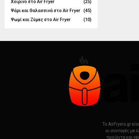
Χοιρινό στο Air Fryer
(25)
Ψάρι και Θαλασσινά στο Air Fryer
(45)
Ψωμί και Ζύμες στο Air Fryer
(10)
Το AirFryers.gr ε
οι συνταγές με ό
προϊόντα και νέ