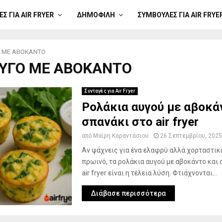
Σ ΓΙΑ AIR FRYER
ΔΗΜΟΦΙΛΉ
ΣΥΜΒΟΥΛΈΣ ΓΙΑ AIR FRYE
 ΜΕ ΑΒΟΚΑΝΤΟ
 ΑΥΓΟ ΜΕ ΑΒΟΚΑΝΤΟ
Συνταγές για Air Fryer
Ρολάκια αυγού με αβοκά
σπανάκι στο air fryer
από
Μαίρη Καραντάσιου
26 Σεπτεμβρίου, 2025
Αν ψάχνεις για ένα ελαφρύ αλλά χορταστικ
πρωινό, τα ρολάκια αυγού με αβοκάντο και 
air fryer είναι η τέλεια λύση. Φτιάχνονται...
Διάβασε περισσότερα