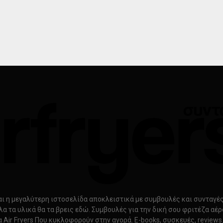
ίναι η μεγαλύτερη ιστοσελίδα αποκλειστικά με συμβουλές και συνταγές γ
λα τα υλικά θα τα βρεις εδώ. Συμβουλές για την δική σου φριτέζα αέ
α Air Fryers Που κυκλοφορούν στην αγορά. E-books, συσκευές, review