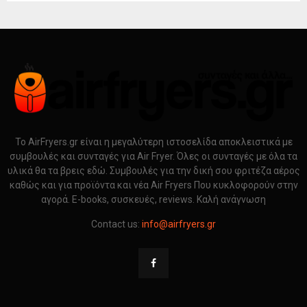
Το AirFryers.gr είναι η μεγαλύτερη ιστοσελίδα αποκλειστικά με
συμβουλές και συνταγές για Air Fryer. Όλες οι συνταγές με όλα τα
υλικά θα τα βρεις εδώ. Συμβουλές για την δική σου φριτέζα αέρος
καθώς και για προϊόντα και νέα Air Fryers Που κυκλοφορούν στην
αγορά. E-books, συσκευές, reviews. Καλή ανάγνωση
Contact us:
info@airfryers.gr