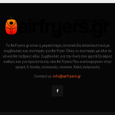
Το AirFryers.gr είναι η μεγαλύτερη ιστοσελίδα αποκλειστικά με
συμβουλές και συνταγές για Air Fryer. Όλες οι συνταγές με όλα τα
υλικά θα τα βρεις εδώ. Συμβουλές για την δική σου φριτέζα αέρος
καθώς και για προϊόντα και νέα Air Fryers Που κυκλοφορούν στην
αγορά. E-books, συσκευές, reviews. Καλή ανάγνωση
Contact us:
info@airfryers.gr