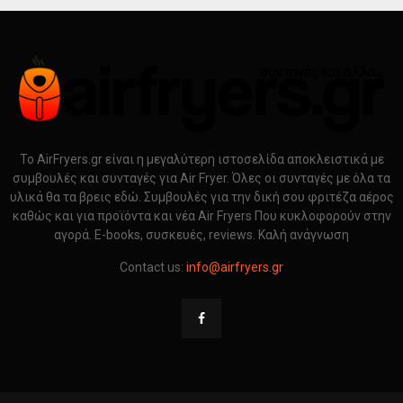
Το AirFryers.gr είναι η μεγαλύτερη ιστοσελίδα αποκλειστικά με
συμβουλές και συνταγές για Air Fryer. Όλες οι συνταγές με όλα τα
υλικά θα τα βρεις εδώ. Συμβουλές για την δική σου φριτέζα αέρος
καθώς και για προϊόντα και νέα Air Fryers Που κυκλοφορούν στην
αγορά. E-books, συσκευές, reviews. Καλή ανάγνωση
Contact us:
info@airfryers.gr