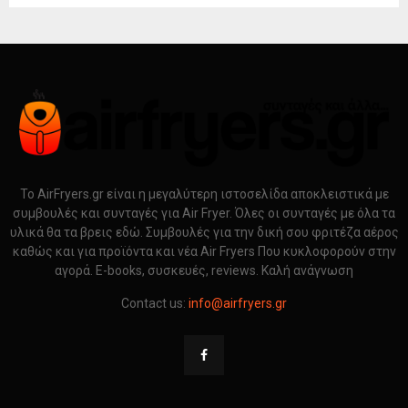
Το AirFryers.gr είναι η μεγαλύτερη ιστοσελίδα αποκλειστικά με
συμβουλές και συνταγές για Air Fryer. Όλες οι συνταγές με όλα τα
υλικά θα τα βρεις εδώ. Συμβουλές για την δική σου φριτέζα αέρος
καθώς και για προϊόντα και νέα Air Fryers Που κυκλοφορούν στην
αγορά. E-books, συσκευές, reviews. Καλή ανάγνωση
Contact us:
info@airfryers.gr