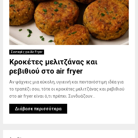
Συνταγές για Air Fryer
Κροκέτες μελιτζάνας και
ρεβιθιού στο air fryer
Αν ψάχνεις μια εύκολη, υγιεινή και πεντανόστιμη ιδέα για
το τραπέζι σου, τότε οι κροκέτες μελιτζάνας και ρεβιθιού
στο air fryer είναι ό,τι πρέπει. Συνδυάζουν...
Διάβασε περισσότερα