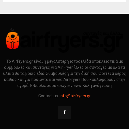
Το AirFryers.gr είναι η μεγαλύτερη ιστοσελίδα αποκλειστικά με
συμβουλές και συνταγές για Air Fryer. Όλες οι συνταγές με όλα τα
υλικά θα τα βρεις εδώ. Συμβουλές για την δική σου φριτέζα αέρος
καθώς και για προϊόντα και νέα Air Fryers Που κυκλοφορούν στην
αγορά. E-books, συσκευές, reviews. Καλή ανάγνωση
Contact us:
info@airfryers.gr