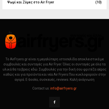
Ψωμί και Ζύμες στο Air Fryer
(10)
Το AirFryers.gr είναι η μεγαλύτερη ιστοσελίδα αποκλειστικά με
συμβουλές και συνταγές για Air Fryer. Όλες οι συνταγές με όλα τα
υλικά θα τα βρεις εδώ. Συμβουλές για την δική σου φριτέζα αέρος
καθώς και για προϊόντα και νέα Air Fryers Που κυκλοφορούν στην
αγορά. E-books, συσκευές, reviews. Καλή ανάγνωση
Contact us:
info@airfryers.gr