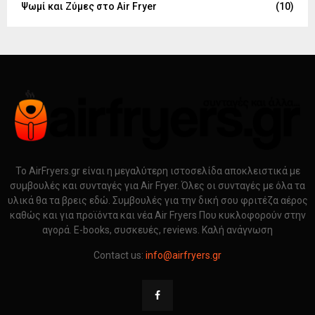
Ψωμί και Ζύμες στο Air Fryer
(10)
Το AirFryers.gr είναι η μεγαλύτερη ιστοσελίδα αποκλειστικά με
συμβουλές και συνταγές για Air Fryer. Όλες οι συνταγές με όλα τα
υλικά θα τα βρεις εδώ. Συμβουλές για την δική σου φριτέζα αέρος
καθώς και για προϊόντα και νέα Air Fryers Που κυκλοφορούν στην
αγορά. E-books, συσκευές, reviews. Καλή ανάγνωση
Contact us:
info@airfryers.gr