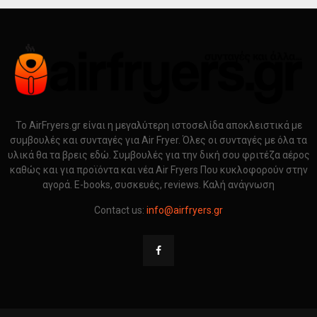
Το AirFryers.gr είναι η μεγαλύτερη ιστοσελίδα αποκλειστικά με
συμβουλές και συνταγές για Air Fryer. Όλες οι συνταγές με όλα τα
υλικά θα τα βρεις εδώ. Συμβουλές για την δική σου φριτέζα αέρος
καθώς και για προϊόντα και νέα Air Fryers Που κυκλοφορούν στην
αγορά. E-books, συσκευές, reviews. Καλή ανάγνωση
Contact us:
info@airfryers.gr