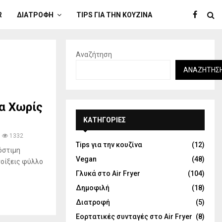
R
ΔΙΑΤΡΟΦΉ
TIPS ΓΙΑ ΤΗΝ ΚΟΥΖΊΝΑ
Αναζήτηση
ΑΝΑΖΉΤΗΣ
α Χωρίς
KΑΤΗΓΟΡΊΕΣ
1332
Tips για την κουζίνα
(12)
όστιμη
Vegan
(48)
νοίξεις φύλλο
Γλυκά στο Air Fryer
(104)
Δημοφιλή
(18)
Διατροφή
(5)
Εορτατικές συνταγές στο Air Fryer
(8)