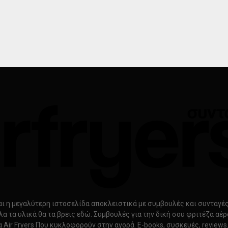
ίναι η μεγαλύτερη ιστοσελίδα αποκλειστικά με συμβουλές και συνταγές γ
λα τα υλικά θα τα βρεις εδώ. Συμβουλές για την δική σου φριτέζα αέ
α Air Fryers Που κυκλοφορούν στην αγορά. E-books, συσκευές, review