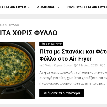
Σ ΓΙΑ AIR FRYER
ΔΗΜΟΦΙΛΉ
ΣΥΜΒΟΥΛΈΣ ΓΙΑ AIR FRYE
 ΧΩΡΙΣ ΦΥΛΛΟ
ΠΙΤΑ ΧΩΡΙΣ ΦΥΛΛΟ
Πίτες στο Air Fryer
Πίτα με Σπανάκι και Φέτ
Φύλλο στο Air Fryer
από
Μαίρη Καραντάσιου
11 Μαΐου, 2025
0
Αν ψάχνεις μια εύκολη, γρήγορη και πενταν
συνταγή για πίτα, χωρίς να χρειάζεται να α
ή να ανάψεις φούρνο, τότε αυτή η πίτα με...
Διάβασε περισσότερα