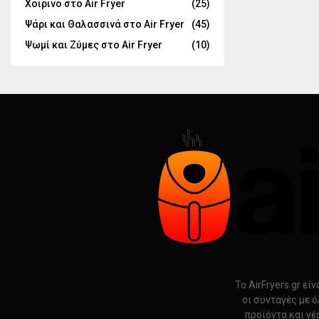
Χοιρινό στο Air Fryer
(25)
Ψάρι και Θαλασσινά στο Air Fryer
(45)
Ψωμί και Ζύμες στο Air Fryer
(10)
Το AirFryers.gr ε
οι συνταγές με ό
προϊόντα και νέ