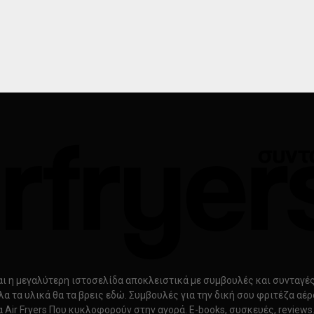
ίναι η μεγαλύτερη ιστοσελίδα αποκλειστικά με συμβουλές και συνταγές γ
λα τα υλικά θα τα βρεις εδώ. Συμβουλές για την δική σου φριτέζα αέ
α Air Fryers Που κυκλοφορούν στην αγορά. E-books, συσκευές, review