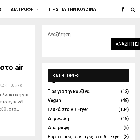
R
ΔΙΑΤΡΟΦΉ
TIPS ΓΙΑ ΤΗΝ ΚΟΥΖΊΝΑ
Αναζήτηση
ΑΝΑΖΉΤΗΣ
στο air
KΑΤΗΓΟΡΊΕΣ
0
538
Tips για την κουζίνα
(12)
ναλλακτική για
Vegan
(48)
πιο υγιεινό!
ύθι στο...
Γλυκά στο Air Fryer
(104)
Δημοφιλή
(18)
Διατροφή
(5)
Εορτατικές συνταγές στο Air Fryer
(8)