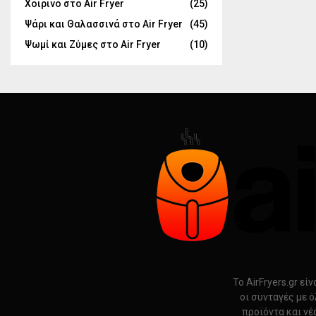
Χοιρινό στο Air Fryer
(25)
Ψάρι και Θαλασσινά στο Air Fryer
(45)
Ψωμί και Ζύμες στο Air Fryer
(10)
Το AirFryers.gr ε
οι συνταγές με ό
προϊόντα και νέ