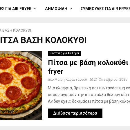
Σ ΓΙΑ AIR FRYER
ΔΗΜΟΦΙΛΉ
ΣΥΜΒΟΥΛΈΣ ΓΙΑ AIR FRYE
Α ΒΑΣΗ ΚΟΛΟΚΥΘΙ
 ΠΙΤΣΑ ΒΑΣΗ ΚΟΛΟΚΥΘΙ
Συνταγές για Air Fryer
Πίτσα με βάση κολοκύθι 
fryer
από
Μαίρη Καραντάσιου
21 Οκτωβρίου, 2025
Μια ελαφριά, θρεπτική και πεντανόστιμη ε
όσους αγαπούν την πίτσα αλλά θέλουν κάτι 
Αν δεν έχεις δοκιμάσει πίτσα με βάση κολοκ
Διάβασε περισσότερα