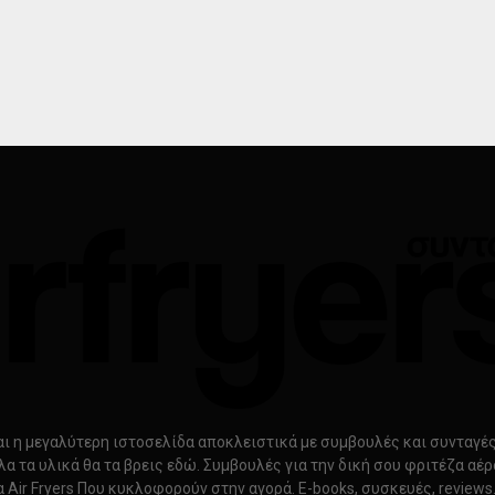
ίναι η μεγαλύτερη ιστοσελίδα αποκλειστικά με συμβουλές και συνταγές γ
λα τα υλικά θα τα βρεις εδώ. Συμβουλές για την δική σου φριτέζα αέ
α Air Fryers Που κυκλοφορούν στην αγορά. E-books, συσκευές, review