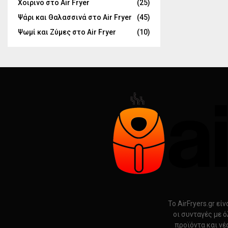
Χοιρινό στο Air Fryer
(25)
Ψάρι και Θαλασσινά στο Air Fryer
(45)
Ψωμί και Ζύμες στο Air Fryer
(10)
Το AirFryers.gr ε
οι συνταγές με ό
προϊόντα και νέ