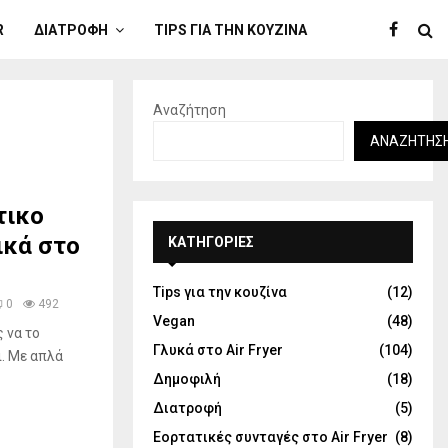
R
ΔΙΑΤΡΟΦΉ
TIPS ΓΙΑ ΤΗΝ ΚΟΥΖΊΝΑ
Αναζήτηση
ΑΝΑΖΉΤΗΣ
τικο
ικά στο
KΑΤΗΓΟΡΊΕΣ
Tips για την κουζίνα
(12)
0
492
Vegan
(48)
 να το
Γλυκά στο Air Fryer
(104)
ι. Με απλά
Δημοφιλή
(18)
Διατροφή
(5)
Εορτατικές συνταγές στο Air Fryer
(8)