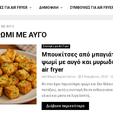
Σ ΓΙΑ AIR FRYER
ΔΗΜΟΦΙΛΉ
ΣΥΜΒΟΥΛΈΣ ΓΙΑ AIR FRYE
 ΜΕ ΑΥΓΟ
ΨΩΜΙ ΜΕ ΑΥΓΟ
Συνταγές για Air Fryer
Μπουκίτσες από μπαγιά
ψωμί με αυγό και μυρωδ
air fryer
από
Μαίρη Καραντάσιου
5 Νοεμβρίου, 2025
Αν σου έχει περισσέψει ψωμί και δεν θέλεις
πετάξεις, αυτή η συνταγή θα σε ενθουσιάσε
υλικά και μέσα σε λίγα λεπτά,...
Διάβασε περισσότερα