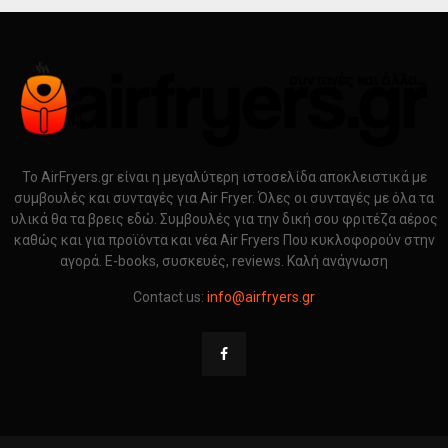
Το AirFryers.gr είναι η μεγαλύτερη ιστοσελίδα αποκλειστικά με
συμβουλές και συνταγές για Air Fryer. Όλες οι συνταγές με όλα τα
υλικά θα τα βρεις εδώ. Συμβουλές για την δική σου φριτέζα αέρος
καθώς και για προϊόντα και νέα Air Fryers Που κυκλοφορούν στην
αγορά. E-books, συσκευές, reviews. Καλή ανάγνωση
Contact us:
info@airfryers.gr