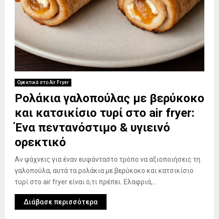
Ορεκτικά στο Air Fryer
Ρολάκια γαλοπούλας με βερύκοκο
και κατσικίσιο τυρί στο air fryer:
Ένα πεντανόστιμο & υγιεινό
ορεκτικό
Αν ψάχνεις για έναν ευφάνταστο τρόπο να αξιοποιήσεις τη
γαλοπούλα, αυτά τα ρολάκια με βερύκοκο και κατσικίσιο
τυρί στο air fryer είναι ό,τι πρέπει. Ελαφριά,...
Διάβασε περισσότερα