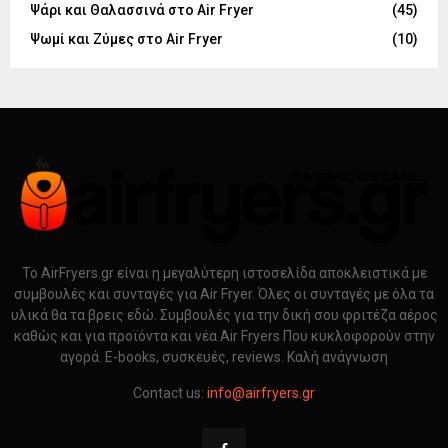
Ψάρι και Θαλασσινά στο Air Fryer
(45)
Ψωμί και Ζύμες στο Air Fryer
(10)
Το AirFryers.gr είναι η μεγαλύτερη ιστοσελίδα αποκλειστικά με
συμβουλές και συνταγές για Air Fryer. Όλες οι συνταγές με όλα τα
υλικά θα τα βρεις εδώ. Συμβουλές για την δική σου φριτέζα αέρος
καθώς και για προϊόντα και νέα Air Fryers Που κυκλοφορούν στην
αγορά. E-books, συσκευές, reviews. Καλή ανάγνωση
Contact us:
info@airfryers.gr