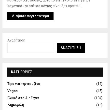
και γευστικές λύσεις, αυτό το stir-fry στο air fryer με
λαχανικά και σάλτσα σόγιας είναι ό,τι πρέπει!...
Διάβασε περισσότερα
Αναζήτηση
ΑΝΑΖΉΤΗΣΗ
KΑΤΗΓΟΡΊΕΣ
Tips για την κουζίνα
(12)
Vegan
(48)
Γλυκά στο Air Fryer
(104)
Δημοφιλή
(18)