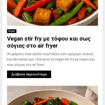
Vegan
Vegan stir fry με τόφου και σως
σόγιας στο air fryer
Αν ψάχνεις έναν τρόπο να φτιάξεις κάτι γρήγορο, υγιεινό
και πεντανόστιμο, τότε αυτό το vegan stir fry με τόφου και
σως σόγιας στο air fryer...
Διάβασε περισσότερα