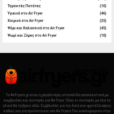
Τηγανιτές Πατάτες
(10)
Υγιεινά στο Air Fryer
(46)
Χοιρινό στο Air Fryer
(25)
Ψάρι και Θαλασσινά στο Air Fryer
(45)
Ψωμί και Ζύμες στο Air Fryer
(10)
Το AirFryers.gr είναι η μεγαλύτερη ιστοσελίδα αποκλειστικά με
συμβουλές και συνταγές για Air Fryer. Όλες οι συνταγές με όλα τα
υλικά θα τα βρεις εδώ. Συμβουλές για την δική σου φριτέζα αέρος
καθώς και για προϊόντα και νέα Air Fryers Που κυκλοφορούν στην