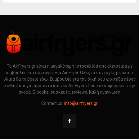
Το AirFryers.gr είναι η μεγαλύτερη ιστοσελίδα αποκλειστικά με
συμβουλές και συνταγές για Air Fryer. Όλες οι συνταγές με όλα τα
υλικά θα τα βρεις εδώ. Συμβουλές για την δική σου φριτέζα αέρος
καθώς και για προϊόντα και νέα Air Fryers Που κυκλοφορούν στην
αγορά. E-books, συσκευές, reviews. Καλή ανάγνωση
Contact us:
info@airfryers.gr