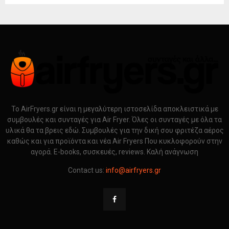
Το AirFryers.gr είναι η μεγαλύτερη ιστοσελίδα αποκλειστικά με
συμβουλές και συνταγές για Air Fryer. Όλες οι συνταγές με όλα τα
υλικά θα τα βρεις εδώ. Συμβουλές για την δική σου φριτέζα αέρος
καθώς και για προϊόντα και νέα Air Fryers Που κυκλοφορούν στην
αγορά. E-books, συσκευές, reviews. Καλή ανάγνωση
Contact us:
info@airfryers.gr