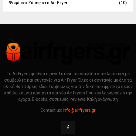
Ψωμί και Ζύμες στο Air Fryer
(10)
Το AirFryers.gr είναι η μεγαλύτερη ιστοσελίδα αποκλειστικά με
συμβουλές και συνταγές για Air Fryer. Όλες οι συνταγές με όλα τα
υλικά θα τα βρεις εδώ. Συμβουλές για την δική σου φριτέζα αέρος
καθώς και για προϊόντα και νέα Air Fryers Που κυκλοφορούν στην
αγορά. E-books, συσκευές, reviews. Καλή ανάγνωση
Contact us:
info@airfryers.gr