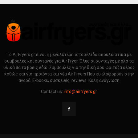
Το AirFryers.gr είναι η μεγαλύτερη ιστοσελίδα αποκλειστικά με
συμβουλές και συνταγές για Air Fryer. Όλες οι συνταγές με όλα τα
υλικά θα τα βρεις εδώ. Συμβουλές για την δική σου φριτέζα αέρος
καθώς και για προϊόντα και νέα Air Fryers Που κυκλοφορούν στην
αγορά. E-books, συσκευές, reviews. Καλή ανάγνωση
Contact us:
info@airfryers.gr