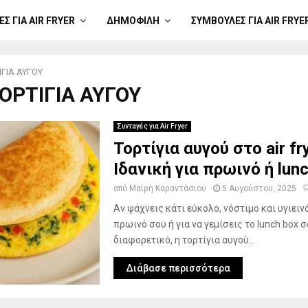
Σ ΓΙΑ AIR FRYER
ΔΗΜΟΦΙΛΉ
ΣΥΜΒΟΥΛΈΣ ΓΙΑ AIR FRYE
ΙΓΙΑ ΑΥΓΟΥ
ΤΟΡΤΙΓΙΑ ΑΥΓΟΥ
Συνταγές για Air Fryer
Τορτίγια αυγού στο air fr
Ιδανική για πρωινό ή lun
από
Μαίρη Καραντάσιου
5 Αυγούστου, 2025
Αν ψάχνεις κάτι εύκολο, νόστιμο και υγιεινό
πρωινό σου ή για να γεμίσεις το lunch box σ
διαφορετικό, η τορτίγια αυγού...
Διάβασε περισσότερα