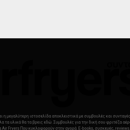
ίναι η μεγαλύτερη ιστοσελίδα αποκλειστικά με συμβουλές και συνταγές γ
λα τα υλικά θα τα βρεις εδώ. Συμβουλές για την δική σου φριτέζα αέ
α Air Fryers Που κυκλοφορούν στην αγορά. E-books, συσκευές, review