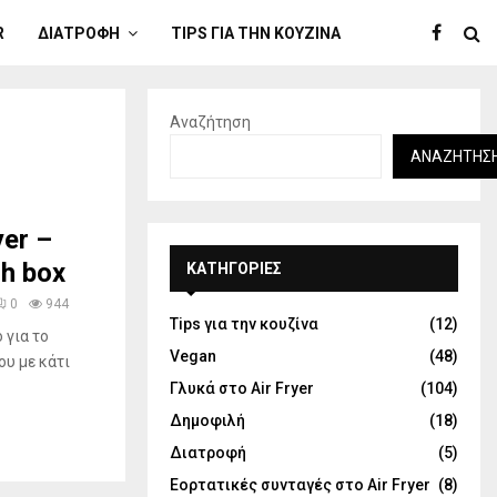
R
ΔΙΑΤΡΟΦΉ
TIPS ΓΙΑ ΤΗΝ ΚΟΥΖΊΝΑ
Αναζήτηση
ΑΝΑΖΉΤΗΣ
yer –
ch box
KΑΤΗΓΟΡΊΕΣ
0
944
Tips για την κουζίνα
(12)
 για το
Vegan
(48)
ου με κάτι
Γλυκά στο Air Fryer
(104)
Δημοφιλή
(18)
Διατροφή
(5)
Εορτατικές συνταγές στο Air Fryer
(8)