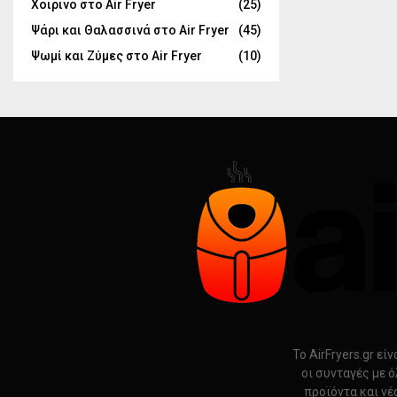
Χοιρινό στο Air Fryer
(25)
Ψάρι και Θαλασσινά στο Air Fryer
(45)
Ψωμί και Ζύμες στο Air Fryer
(10)
Το AirFryers.gr ε
οι συνταγές με ό
προϊόντα και νέ