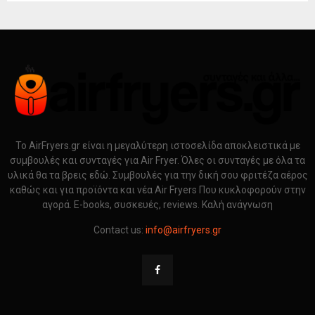
Το AirFryers.gr είναι η μεγαλύτερη ιστοσελίδα αποκλειστικά με
συμβουλές και συνταγές για Air Fryer. Όλες οι συνταγές με όλα τα
υλικά θα τα βρεις εδώ. Συμβουλές για την δική σου φριτέζα αέρος
καθώς και για προϊόντα και νέα Air Fryers Που κυκλοφορούν στην
αγορά. E-books, συσκευές, reviews. Καλή ανάγνωση
Contact us:
info@airfryers.gr