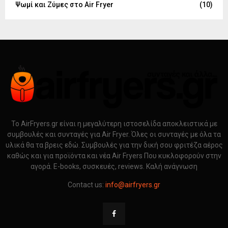
Ψωμί και Ζύμες στο Air Fryer
(10)
Το AirFryers.gr είναι η μεγαλύτερη ιστοσελίδα αποκλειστικά με
συμβουλές και συνταγές για Air Fryer. Όλες οι συνταγές με όλα τα
υλικά θα τα βρεις εδώ. Συμβουλές για την δική σου φριτέζα αέρος
καθώς και για προϊόντα και νέα Air Fryers Που κυκλοφορούν στην
αγορά. E-books, συσκευές, reviews. Καλή ανάγνωση
Contact us:
info@airfryers.gr