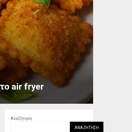
ο air fryer
Αναζήτηση
ΑΝΑΖΉΤΗΣΗ