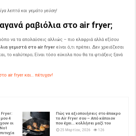
ίγα λεπτά και γεμάτο γεύση!
αγανά ραβιόλια στο air fryer;
τρόπο να τα απολαύσεις αλλιώς – πιο ελαφριά αλλά εξίσου
λια γεμιστά στο air fryer
είναι ό,τι πρέπει. Δεν χρειάζεσαι
και, το καλύτερο; Είναι τόσο εύκολα που θα τα φτιάξεις ξανά
ο air fryer και… πέτυχαν!
 Fryer:
Πώς να αξιοποιήσεις στο έπακρο
 μου 4
το Air Fryer σου – Από κάποιον
χουν οι
που έχει… κολλήσει μαζί του
 Νο1
25 Μαρτίου, 2026
126
επιτυχία