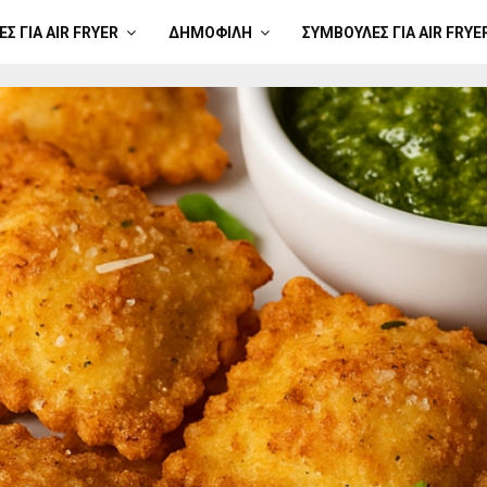
Σ ΓΙΑ AIR FRYER
ΔΗΜΟΦΙΛΉ
ΣΥΜΒΟΥΛΈΣ ΓΙΑ AIR FRYE