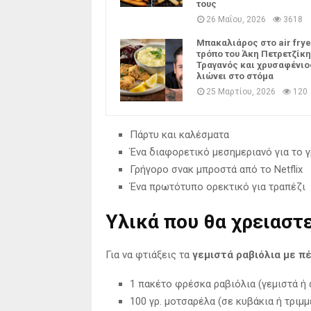
τους
26 Μαΐου, 2026
3618
Μπακαλιάρος στο air frye
τρόπο του Άκη Πετρετζίκη
Τραγανός και χρυσαφένιο
λιώνει στο στόμα
25 Μαρτίου, 2026
120
Πάρτυ και καλέσματα
Ένα διαφορετικό μεσημεριανό για το 
Γρήγορο σνακ μπροστά από το Netflix
Ένα πρωτότυπο ορεκτικό για τραπέζι
Υλικά που θα χρειαστ
Για να φτιάξεις τα
γεμιστά ραβιόλια με πέ
1 πακέτο φρέσκα ραβιόλια (γεμιστά ή ά
100 γρ. μοτσαρέλα (σε κυβάκια ή τριμμ