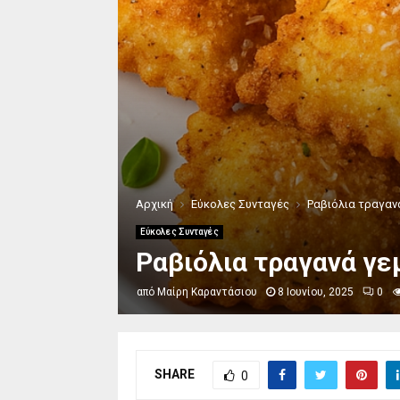
Αρχική
Εύκολες Συνταγές
Ραβιόλια τραγανά
Εύκολες Συνταγές
Ραβιόλια τραγανά γεμ
από
Μαίρη Καραντάσιου
8 Ιουνίου, 2025
0
SHARE
0