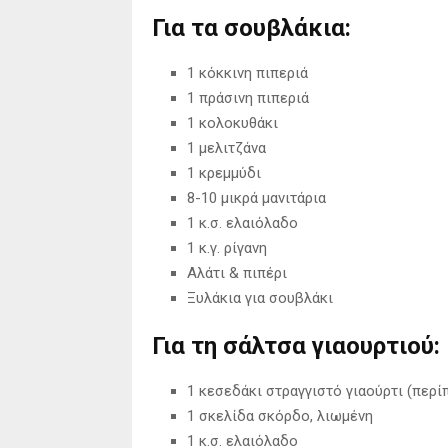
Για τα σουβλάκια:
1 κόκκινη πιπεριά
1 πράσινη πιπεριά
1 κολοκυθάκι
1 μελιτζάνα
1 κρεμμύδι
8-10 μικρά μανιτάρια
1 κ.σ. ελαιόλαδο
1 κ.γ. ρίγανη
Αλάτι & πιπέρι
Ξυλάκια για σουβλάκι
Για τη σάλτσα γιαουρτιού:
1 κεσεδάκι στραγγιστό γιαούρτι (περί
1 σκελίδα σκόρδο, λιωμένη
1 κ.σ. ελαιόλαδο