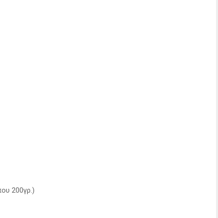
που 200γρ.)