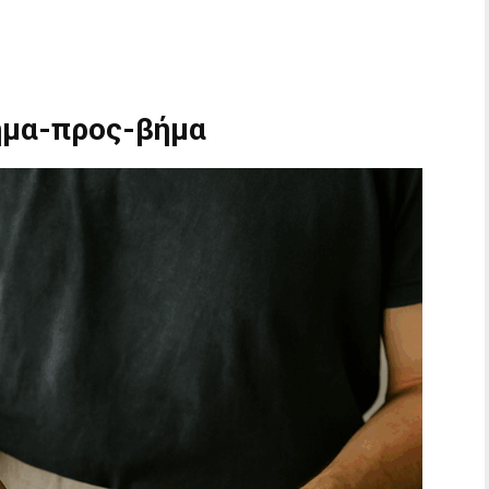
ήμα-προς-βήμα