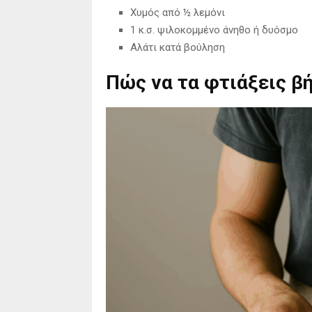
Χυμός από ½ λεμόνι
1 κ.σ. ψιλοκομμένο άνηθο ή δυόσμο
Αλάτι κατά βούληση
Πώς να τα φτιάξεις β