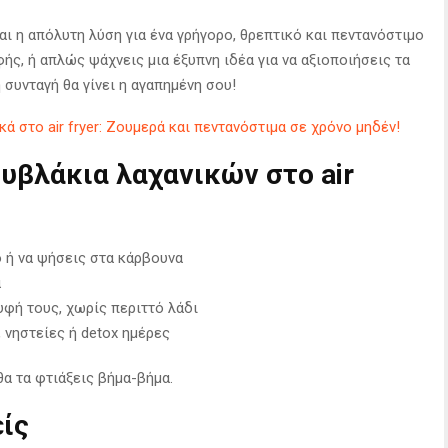
αι η απόλυτη λύση για ένα γρήγορο, θρεπτικό και πεντανόστιμο
φής, ή απλώς ψάχνεις μια έξυπνη ιδέα για να αξιοποιήσεις τα
 συνταγή θα γίνει η αγαπημένη σου!
ά στο air fryer: Ζουμερά και πεντανόστιμα σε χρόνο μηδέν!
ουβλάκια λαχανικών στο air
ο ή να ψήσεις στα κάρβουνα
ά
 υφή τους, χωρίς περιττό λάδι
, νηστείες ή detox ημέρες
θα τα φτιάξεις βήμα-βήμα.
είς