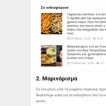
Σε ενδιαφέρουν
Tηγανιτές πατάτες στο Air
Τι έμαθα από την εμπειρία
χρόνια τώρα. Πώς θα πετύ
πατάτες και ποιος είναι ο
λόγος που επηρεάζει την 
τους
26 Μαΐου, 2026
3622
Μπακαλιάρος στο air frye
τρόπο του Άκη Πετρετζίκη
Τραγανός και χρυσαφένιο
λιώνει στο στόμα
25 Μαρτίου, 2026
121
2. Μαρινάρισμα
Σε ένα μπολ, ρίξε τα κομμένα λαχανικά, πρόσ
Ανακάτεψε καλά για να καλυφθούν όλα τα κο
γεύση.