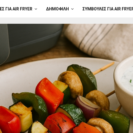
Σ ΓΙΑ AIR FRYER
ΔΗΜΟΦΙΛΉ
ΣΥΜΒΟΥΛΈΣ ΓΙΑ AIR FRYE