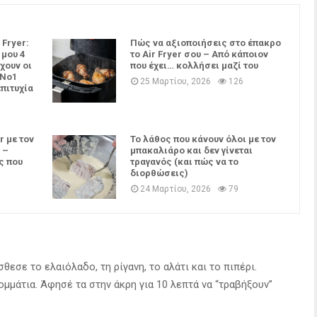
 Fryer:
Πώς να αξιοποιήσεις στο έπακρο
 μου 4
το Air Fryer σου – Από κάποιον
χουν οι
που έχει… κολλήσει μαζί του
 Νο1
25 Μαρτίου, 2026
126
επιτυχία
r με τον
Το λάθος που κάνουν όλοι με τον
 –
μπακαλιάρο και δεν γίνεται
ς που
τραγανός (και πώς να το
διορθώσεις)
24 Μαρτίου, 2026
79
θεσε το ελαιόλαδο, τη ρίγανη, το αλάτι και το πιπέρι.
μμάτια. Άφησέ τα στην άκρη για 10 λεπτά να “τραβήξουν”