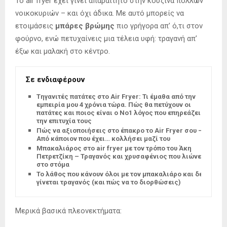
Το air fryer έχει γίνει απαραίτητο στην κουζίνα πολλών
νοικοκυριών – και όχι άδικα. Με αυτό μπορείς να
ετοιμάσεις
μπάρες βρώμης
πιο γρήγορα απ’ ό,τι στον
φούρνο, ενώ πετυχαίνεις μια τέλεια υφή: τραγανή απ’
έξω και μαλακή στο κέντρο.
Σε ενδιαφέρουν
Tηγανιτές πατάτες στο Air Fryer: Τι έμαθα από την
εμπειρία μου 4 χρόνια τώρα. Πώς θα πετύχουν οι
πατάτες και ποιος είναι ο Νο1 λόγος που επηρεάζει
την επιτυχία τους
Πώς να αξιοποιήσεις στο έπακρο το Air Fryer σου –
Από κάποιον που έχει… κολλήσει μαζί του
Μπακαλιάρος στο air fryer με τον τρόπο του Άκη
Πετρετζίκη – Τραγανός και χρυσαφένιος που λιώνει
στο στόμα
Το λάθος που κάνουν όλοι με τον μπακαλιάρο και δεν
γίνεται τραγανός (και πώς να το διορθώσεις)
Μερικά βασικά πλεονεκτήματα: