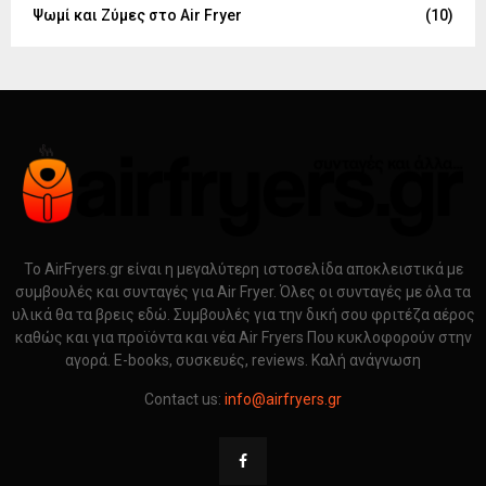
Ψωμί και Ζύμες στο Air Fryer
(10)
Το AirFryers.gr είναι η μεγαλύτερη ιστοσελίδα αποκλειστικά με
συμβουλές και συνταγές για Air Fryer. Όλες οι συνταγές με όλα τα
υλικά θα τα βρεις εδώ. Συμβουλές για την δική σου φριτέζα αέρος
καθώς και για προϊόντα και νέα Air Fryers Που κυκλοφορούν στην
αγορά. E-books, συσκευές, reviews. Καλή ανάγνωση
Contact us:
info@airfryers.gr