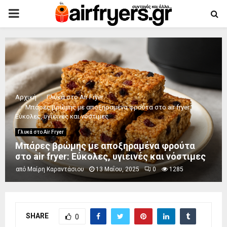
PRIMARY
MENU
Αρχική
Γλυκά στο Air Fryer
Μπάρες βρώμης με αποξηραμένα φρούτα στο air fryer:
Εύκολες, υγιεινές και νόστιμες
Γλυκά στο Air Fryer
Μπάρες βρώμης με αποξηραμένα φρούτα
στο air fryer: Εύκολες, υγιεινές και νόστιμες
από
Μαίρη Καραντάσιου
13 Μαΐου, 2025
0
1285
SHARE
0