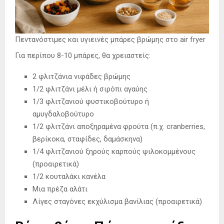
Πεντανόστιμες και υγιεινές μπάρες βρώμης στο air fryer
Για περίπου 8-10 μπάρες, θα χρειαστείς:
2 φλιτζάνια νιφάδες βρώμης
1/2 φλιτζάνι μέλι ή σιρόπι αγαύης
1/3 φλιτζανιού φυστικοβούτυρο ή
αμυγδαλοβούτυρο
1/2 φλιτζάνι αποξηραμένα φρούτα (π.χ. cranberries,
βερίκοκα, σταφίδες, δαμάσκηνα)
1/4 φλιτζανιού ξηρούς καρπούς ψιλοκομμένους
(προαιρετικά)
1/2 κουταλάκι κανέλα
Μια πρέζα αλάτι
Λίγες σταγόνες εκχύλισμα βανίλιας (προαιρετικά)