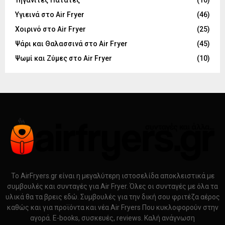
Τηγανιτές Πατάτες
(10)
Υγιεινά στο Air Fryer
(46)
Χοιρινό στο Air Fryer
(25)
Ψάρι και Θαλασσινά στο Air Fryer
(45)
Ψωμί και Ζύμες στο Air Fryer
(10)
Το AirFryers.gr είναι η μεγαλύτερη ιστοσελίδα αποκλειστικά με
συμβουλές και συνταγές για Air Fryer. Όλες οι συνταγές με όλα τα
υλικά θα τα βρεις εδώ. Συμβουλές για την δική σου φριτέζα αέρος
καθώς και για προϊόντα και νέα Air Fryers Που κυκλοφορούν στην
αγορά. E-books, συσκευές, reviews. Καλή ανάγνωση