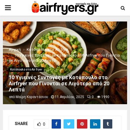
PRIMARY
MENU
Αρχική
Κοτόπουλο στο Air fryer
10 Υγιεινές Συνταγές με Κοτόπουλο στο Airfryer που Γίνονται
σε Λιγότερο από 20 Λεπτά
Κοτόπουλο στο Air fryer
10 Υγιεινές Συνταγές με Κοτόπουλο στο
Airfryer που Γίνονται σε Λιγότερο από 20
Λεπτά
από
Μαίρη Καραντάσιου
11 Απριλίου, 2025
0
1990
SHARE
0