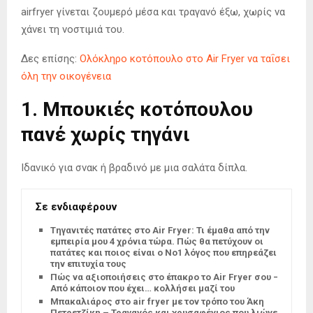
airfryer γίνεται ζουμερό μέσα και τραγανό έξω, χωρίς να
χάνει τη νοστιμιά του.
Δες επίσης:
Ολόκληρο κοτόπουλο στο Air Fryer να ταΐσει
όλη την οικογένεια
1. Μπουκιές κοτόπουλου
πανέ χωρίς τηγάνι
Ιδανικό για σνακ ή βραδινό με μια σαλάτα δίπλα.
Σε ενδιαφέρουν
Tηγανιτές πατάτες στο Air Fryer: Τι έμαθα από την
εμπειρία μου 4 χρόνια τώρα. Πώς θα πετύχουν οι
πατάτες και ποιος είναι ο Νο1 λόγος που επηρεάζει
την επιτυχία τους
Πώς να αξιοποιήσεις στο έπακρο το Air Fryer σου –
Από κάποιον που έχει… κολλήσει μαζί του
Μπακαλιάρος στο air fryer με τον τρόπο του Άκη
Πετρετζίκη – Τραγανός και χρυσαφένιος που λιώνει