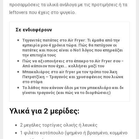
προσαρμόσεις τα υλικά ανάλογα με τις προτιμήσεις ή τα
leftovers που έχεις στο ψυγείο.
Σε ενδιαφέρουν
Tηγανιτές πατάτες στο Air Fryer: Τι έμαθα από την
εμπειρία μου 4 χρόνια τώρα. Πώς θα πετύχουν οι
πατάτες και ποιος είναι ο Νο1 λόγος που επηρεάζει
την επιτυχία τους
Πώς να αξιοποιήσεις στο έπακρο το Air Fryer σου –
Από κάποιον που έχει… κολλήσει μαζί του
Μπακαλιάρος στο air fryer με τον τρόπο του Άκη
Πετρετζίκη – Τραγανός και χρυσαφένιος που λιώνει
στο στόμα
Το λάθος που κάνουν όλοι με τον μπακαλιάρο και δεν
γίνεται τραγανός (και πώς να το διορθώσεις)
Υλικά για 2 μερίδες:
2 μεγάλες τορτίγιες ολικής ή λευκές
1 φιλέτο κοτόπουλο (ψημένο ή βρασμένο, κομμένο