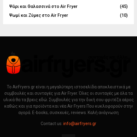
Ψάρι και Θαλασσινά στο Air Fryer
(45)
Ψωμί και Ζύμες στο Air Fryer
(10)
Το AirFryers.gr είναι η μεγαλύτερη ιστοσελίδα αποκλειστικά με
συμβουλές και συνταγές για Air Fryer. Όλες οι συνταγές με όλα τα
υλικά θα τα βρεις εδώ. Συμβουλές για την δική σου φριτέζα αέρος
καθώς και για προϊόντα και νέα Air Fryers Που κυκλοφορούν στην
αγορά. E-books, συσκευές, reviews. Καλή ανάγνωση
Contact us:
info@airfryers.gr