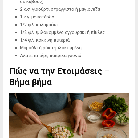
σε κύβους)
2 κ.σ. γιαούρτι στραγγιστό ή μαγιονέζα
1 κ.γ. μουστάρδα
1/2 φλ. καλαμπόκι
1/2 φλ. ψιλοκομμένο αγγουράκι ή πίκλες
1/4 φλ. κόκκινη πιπεριά
Μαρούλι ή ρόκα ψιλοκομμένη
Αλάτι, πιπέρι, πάπρικα γλυκιά
Πώς να την Ετοιμάσεις –
Βήμα βήμα