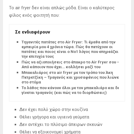
Το air fryer δεν είναι απλώς μόδα. Είναι ο καλύτερος
φίλος ενός φοιτητή που:
Σε ενδιαφέρουν
Tηγανιτές πατάτες στο Air Fryer: Τι έμαθα από την
εμπειρία μου 4 χρόνια τώρα. Πώς θα πετύχουν οι
πατάτες και ποιος είναι ο Νο1 λόγος που επηρεάζει
την επιτυχία τους
Πώς να αξιοποιήσεις στο έπακρο το Air Fryer σου –
Από κάποιον που έχει… κολλήσει μαζί του
Μπακαλιάρος στο air fryer με τον τρόπο του Άκη
Πετρετζίκη – Τραγανός και χρυσαφένιος που λιώνει
στο στόμα
Το λάθος που κάνουν όλοι με τον μπακαλιάρο και δεν
γίνεται τραγανός (και πώς να το διορθώσεις)
Δεν έχει πολύ χώρο στην κουζίνα
Θέλει γρήγορα και υγιεινά γεύματα
Δεν αντέχει το πλύσιμο άπειρων σκευών
Θέλει να εξοικονομεί χρήματα