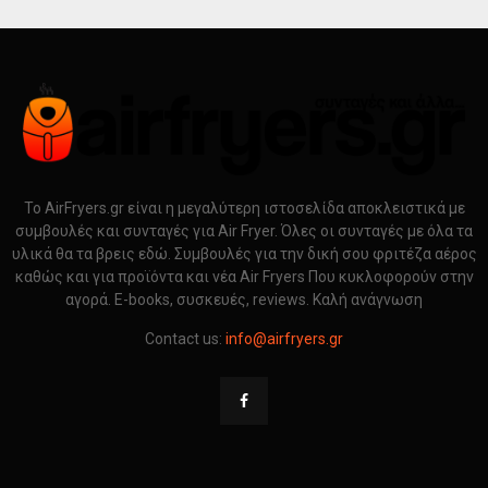
Το AirFryers.gr είναι η μεγαλύτερη ιστοσελίδα αποκλειστικά με
συμβουλές και συνταγές για Air Fryer. Όλες οι συνταγές με όλα τα
υλικά θα τα βρεις εδώ. Συμβουλές για την δική σου φριτέζα αέρος
καθώς και για προϊόντα και νέα Air Fryers Που κυκλοφορούν στην
αγορά. E-books, συσκευές, reviews. Καλή ανάγνωση
Contact us:
info@airfryers.gr