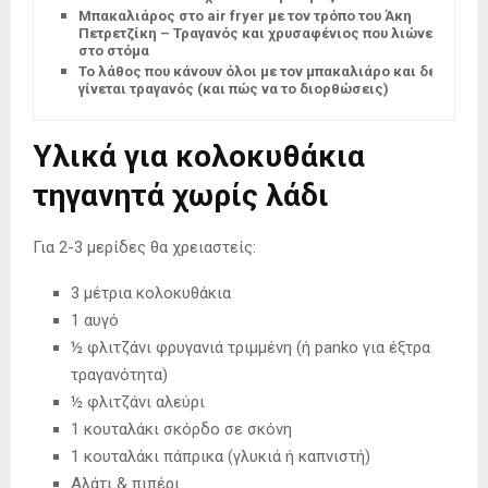
Μπακαλιάρος στο air fryer με τον τρόπο του Άκη
Πετρετζίκη – Τραγανός και χρυσαφένιος που λιώνει
στο στόμα
Το λάθος που κάνουν όλοι με τον μπακαλιάρο και δεν
γίνεται τραγανός (και πώς να το διορθώσεις)
Υλικά για κολοκυθάκια
τηγανητά χωρίς λάδι
Για 2-3 μερίδες θα χρειαστείς:
3 μέτρια κολοκυθάκια
1 αυγό
½ φλιτζάνι φρυγανιά τριμμένη (ή panko για έξτρα
τραγανότητα)
½ φλιτζάνι αλεύρι
1 κουταλάκι σκόρδο σε σκόνη
1 κουταλάκι πάπρικα (γλυκιά ή καπνιστή)
Αλάτι & πιπέρι