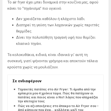
Το air fryer έχει μπει δυναμικά στην κουζίνα μας, αφού
κάνει το “τηγάνισμα” πιο υγιεινό.
Δεν χρειάζεται καθόλου ή ελάχιστο λάδι.
Διατηρεί τη γεύση των λαχανικών χωρίς περιττές
θερμίδες.
Δίνει την πολυπόθητη τραγανή υφή που θυμίζει
κλασικό τηγάνι.
Τα κολοκυθάκια, ειδικά, είναι ιδανικά γι’ αυτή τη
συσκευή, γιατί ψήνονται γρήγορα και αποκτούν τέλεια
κρούστα χωρίς να μουλιάζουν.
Σε ενδιαφέρουν
Tηγανιτές πατάτες στο Air Fryer: Τι έμαθα από την
εμπειρία μου 4 χρόνια τώρα. Πώς θα πετύχουν οι
πατάτες και ποιος είναι ο Νο1 λόγος που επηρεάζει
την επιτυχία τους
Πώς να αξιοποιήσεις στο έπακρο το Air Fryer σου –
Από κάποιον που έχει… κολλήσει μαζί του