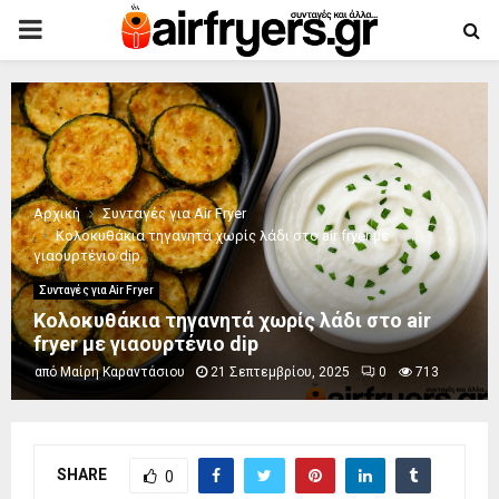
PRIMARY
MENU
Αρχική
Συνταγές για Air Fryer
Κολοκυθάκια τηγανητά χωρίς λάδι στο air fryer με
γιαουρτένιο dip
Συνταγές για Air Fryer
Κολοκυθάκια τηγανητά χωρίς λάδι στο air
fryer με γιαουρτένιο dip
από
Μαίρη Καραντάσιου
21 Σεπτεμβρίου, 2025
0
713
SHARE
0