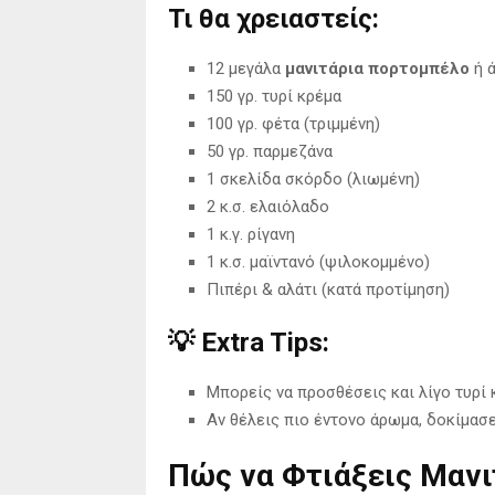
Τι θα χρειαστείς:
12 μεγάλα
μανιτάρια πορτομπέλο
ή 
150 γρ. τυρί κρέμα
100 γρ. φέτα (τριμμένη)
50 γρ. παρμεζάνα
1 σκελίδα σκόρδο (λιωμένη)
2 κ.σ. ελαιόλαδο
1 κ.γ. ρίγανη
1 κ.σ. μαϊντανό (ψιλοκομμένο)
Πιπέρι & αλάτι (κατά προτίμηση)
💡 Extra Tips:
Μπορείς να προσθέσεις και λίγο τυρί κ
Αν θέλεις πιο έντονο άρωμα, δοκίμασε 
Πώς να Φτιάξεις Μανιτ