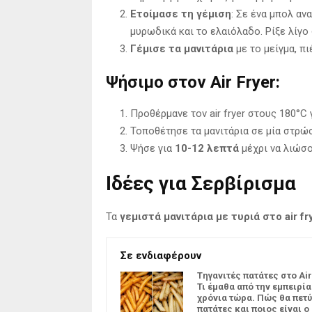
Ετοίμασε τη γέμιση
: Σε ένα μπολ αν
μυρωδικά και το ελαιόλαδο. Ρίξε λίγο
Γέμισε τα μανιτάρια
με το μείγμα, π
Ψήσιμο στον Air Fryer:
Προθέρμανε τον air fryer στους 180°C 
Τοποθέτησε τα μανιτάρια σε μία στρώσ
Ψήσε για
10-12 λεπτά
μέχρι να λιώσο
Ιδέες για Σερβίρισμα
Τα
γεμιστά μανιτάρια με τυριά στο air fr
Σε ενδιαφέρουν
Tηγανιτές πατάτες στο Air
Τι έμαθα από την εμπειρία
χρόνια τώρα. Πώς θα πετύ
πατάτες και ποιος είναι ο