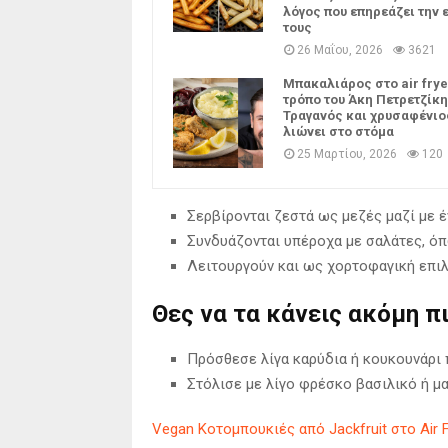
λόγος που επηρεάζει την 
τους
26 Μαΐου, 2026
3621
Μπακαλιάρος στο air frye
τρόπο του Άκη Πετρετζίκη
Τραγανός και χρυσαφένιο
λιώνει στο στόμα
25 Μαρτίου, 2026
120
Σερβίρονται ζεστά ως μεζές μαζί με έ
Συνδυάζονται υπέροχα με σαλάτες, όπω
Λειτουργούν και ως χορτοφαγική επι
Θες να τα κάνεις ακόμη π
Πρόσθεσε λίγα καρύδια ή κουκουνάρι 
Στόλισε με λίγο φρέσκο βασιλικό ή μα
Vegan Κοτομπουκιές από Jackfruit στο Air 