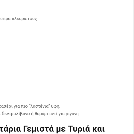
άσπρα πλευρώτους
ασέρι για πιο “λαστένια” υφή.
δεντρολίβανο ή θυμάρι αντί για ρίγανη.
άρια Γεμιστά με Τυριά και