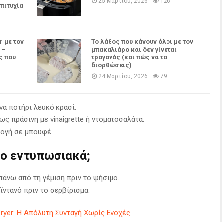
25 Μαρτίου, 2026
126
επιτυχία
r με τον
Το λάθος που κάνουν όλοι με τον
 –
μπακαλιάρο και δεν γίνεται
ς που
τραγανός (και πώς να το
διορθώσεις)
24 Μαρτίου, 2026
79
να ποτήρι λευκό κρασί.
ς πράσινη με vinaigrette ή ντοματοσαλάτα.
λογή σε μπουφέ.
ιο εντυπωσιακά;
πάνω από τη γέμιση πριν το ψήσιμο.
ϊντανό πριν το σερβίρισμα.
Fryer: Η Απόλυτη Συνταγή Χωρίς Ενοχές