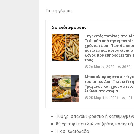
Για τη γέμιση:
Σε ενδιαφέρουν
Tηγανιτές πατάτες στο Air
Τι έμαθα από την εμπειρία
χρόνια τώρα. Πώς θα πετύ
πατάτες και ποιος είναι ο
λόγος που επηρεάζει την 
τους
26 Μαΐου, 2026
3626
Μπακαλιάρος στο air frye
τρόπο του Άκη Πετρετζίκη
Τραγανός και χρυσαφένιο
λιώνει στο στόμα
25 Μαρτίου, 2026
121
100 γρ. σπανάκι φρέσκο ή κατεψυγμέν
80 γρ. τυρί που λιώνει (φέτα, κασέρι 
1 κ.σ. ελαιόλαδο