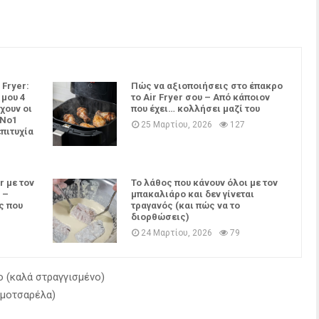
 Fryer:
Πώς να αξιοποιήσεις στο έπακρο
 μου 4
το Air Fryer σου – Από κάποιον
χουν οι
που έχει… κολλήσει μαζί του
 Νο1
25 Μαρτίου, 2026
127
επιτυχία
r με τον
Το λάθος που κάνουν όλοι με τον
 –
μπακαλιάρο και δεν γίνεται
ς που
τραγανός (και πώς να το
διορθώσεις)
24 Μαρτίου, 2026
79
ο (καλά στραγγισμένο)
ή μοτσαρέλα)