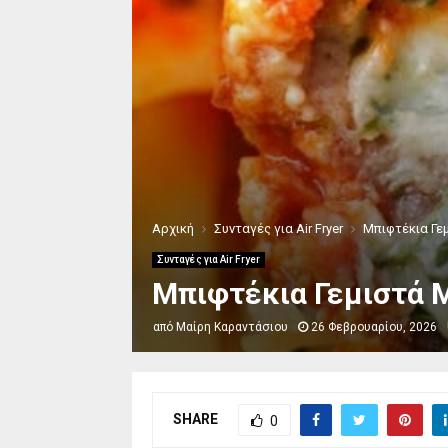
Αρχική
Συνταγές για Air Fryer
Μπιφτέκια Γεμ
Συνταγές για Air Fryer
Μπιφτέκια Γεμιστά Με
από
Μαίρη Καραντάσιου
26 Φεβρουαρίου, 2026
SHARE
0