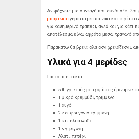
Αν ψάχνεις μια συνταγή που συνδυάζει ζου
μπιφτέκια
γεμιστά με σπανάκι και τυρί στο a
για καθημερινό τραπέζι, αλλά και για κάτι π
αποτέλεσμα είναι αφράτο μέσα, τραγανό απ
Παρακάτω θα βρεις όλα όσα χρειάζεσαι, από
Υλικά για 4 μερίδες
Για τα μπιφτέκια:
500 γρ. κιμάς μοσχαρίσιος ή ανάμεικτ
1 μικρό κρεμμύδι, τριμμένο
1 αυγό
2 κ.σ. φρυγανιά τριμμένη
1 κ.σ. ελαιόλαδο
1 κ.γ. ρίγανη
Αλάτι, πιπέρι