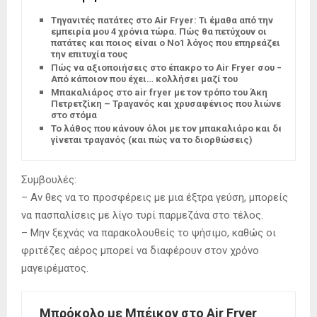
Tηγανιτές πατάτες στο Air Fryer: Τι έμαθα από την
εμπειρία μου 4 χρόνια τώρα. Πώς θα πετύχουν οι
πατάτες και ποιος είναι ο Νο1 λόγος που επηρεάζει
την επιτυχία τους
Πώς να αξιοποιήσεις στο έπακρο το Air Fryer σου –
Από κάποιον που έχει… κολλήσει μαζί του
Μπακαλιάρος στο air fryer με τον τρόπο του Άκη
Πετρετζίκη – Τραγανός και χρυσαφένιος που λιώνει
στο στόμα
Το λάθος που κάνουν όλοι με τον μπακαλιάρο και δεν
γίνεται τραγανός (και πώς να το διορθώσεις)
Συμβουλές:
– Αν θες να το προσφέρεις με μια έξτρα γεύση, μπορείς
να πασπαλίσεις με λίγο τυρί παρμεζάνα στο τέλος.
– Μην ξεχνάς να παρακολουθείς το ψήσιμο, καθώς οι
φριτέζες αέρος μπορεί να διαφέρουν στον χρόνο
μαγειρέματος.
Μπρόκολο με Μπέικον στο Air Fryer