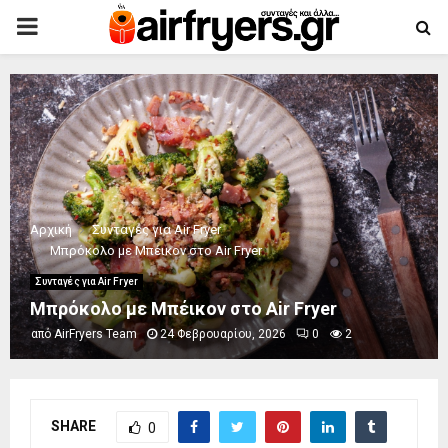
PRIMARY
MENU
Αρχική
Συνταγές για Air Fryer
Μπρόκολο με Μπέικον στο Air Fryer
Συνταγές για Air Fryer
Μπρόκολο με Μπέικον στο Air Fryer
από
AirFryers Team
24 Φεβρουαρίου, 2026
0
2
SHARE
0