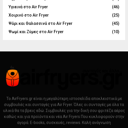
Υγιεινά στο Air Fryer
(46)
Χοιρινό στο Air Fryer
(25)
Ψάρι και Θαλασσινά στο Air Fryer
(45)
Ψωμί και Ζύμες στο Air Fryer
(10)
Το AirFryers.gr είναι η μεγαλύτερη ιστοσελίδα αποκλειστικά με
συμβουλές και συνταγές για Air Fryer. Όλες οι συνταγές με όλα τα
υλικά θα τα βρεις εδώ. Συμβουλές για την δική σου φριτέζα αέρος
καθώς και για προϊόντα και νέα Air Fryers Που κυκλοφορούν στην
αγορά. E-books, συσκευές, reviews. Καλή ανάγνωση