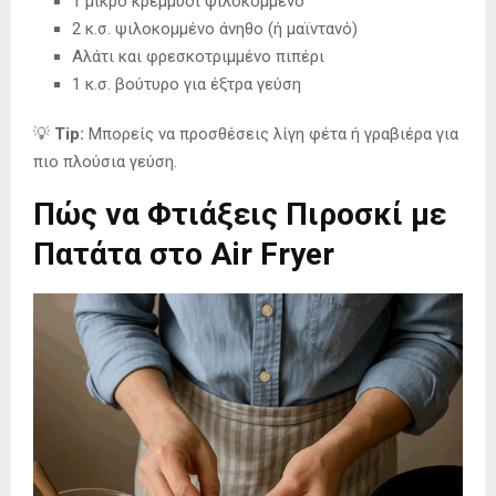
1 μικρό κρεμμύδι ψιλοκομμένο
2 κ.σ. ψιλοκομμένο άνηθο (ή μαϊντανό)
Αλάτι και φρεσκοτριμμένο πιπέρι
1 κ.σ. βούτυρο για έξτρα γεύση
💡
Tip:
Μπορείς να προσθέσεις λίγη φέτα ή γραβιέρα για
πιο πλούσια γεύση.
Πώς να Φτιάξεις Πιροσκί με
Πατάτα στο Air Fryer