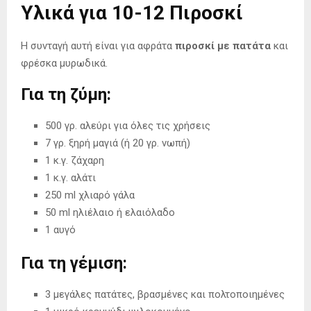
Υλικά για 10-12 Πιροσκί
Η συνταγή αυτή είναι για αφράτα
πιροσκί με πατάτα
και
φρέσκα μυρωδικά.
Για τη ζύμη:
500 γρ. αλεύρι για όλες τις χρήσεις
7 γρ. ξηρή μαγιά (ή 20 γρ. νωπή)
1 κ.γ. ζάχαρη
1 κ.γ. αλάτι
250 ml χλιαρό γάλα
50 ml ηλιέλαιο ή ελαιόλαδο
1 αυγό
Για τη γέμιση:
3 μεγάλες πατάτες, βρασμένες και πολτοποιημένες