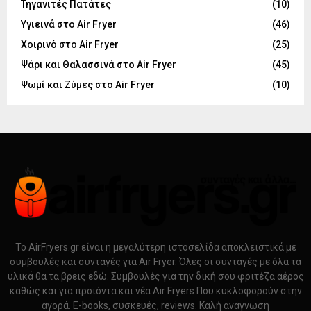
Τηγανιτές Πατάτες
(10)
Υγιεινά στο Air Fryer
(46)
Χοιρινό στο Air Fryer
(25)
Ψάρι και Θαλασσινά στο Air Fryer
(45)
Ψωμί και Ζύμες στο Air Fryer
(10)
Το AirFryers.gr είναι η μεγαλύτερη ιστοσελίδα αποκλειστικά με
συμβουλές και συνταγές για Air Fryer. Όλες οι συνταγές με όλα τα
υλικά θα τα βρεις εδώ. Συμβουλές για την δική σου φριτέζα αέρος
καθώς και για προϊόντα και νέα Air Fryers Που κυκλοφορούν στην
αγορά. E-books, συσκευές, reviews. Καλή ανάγνωση