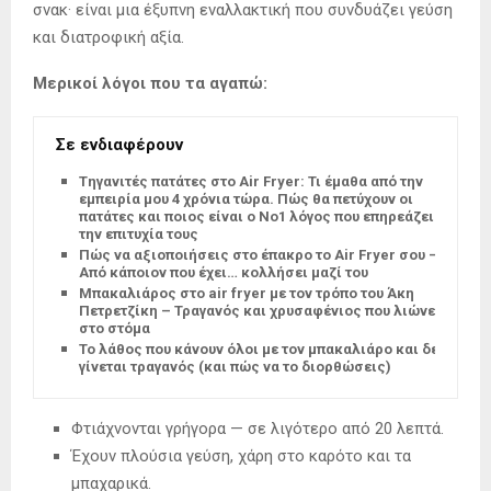
σνακ· είναι μια έξυπνη εναλλακτική που συνδυάζει γεύση
και διατροφική αξία.
Μερικοί λόγοι που τα αγαπώ:
Σε ενδιαφέρουν
Tηγανιτές πατάτες στο Air Fryer: Τι έμαθα από την
εμπειρία μου 4 χρόνια τώρα. Πώς θα πετύχουν οι
πατάτες και ποιος είναι ο Νο1 λόγος που επηρεάζει
την επιτυχία τους
Πώς να αξιοποιήσεις στο έπακρο το Air Fryer σου –
Από κάποιον που έχει… κολλήσει μαζί του
Μπακαλιάρος στο air fryer με τον τρόπο του Άκη
Πετρετζίκη – Τραγανός και χρυσαφένιος που λιώνει
στο στόμα
Το λάθος που κάνουν όλοι με τον μπακαλιάρο και δεν
γίνεται τραγανός (και πώς να το διορθώσεις)
Φτιάχνονται γρήγορα — σε λιγότερο από 20 λεπτά.
Έχουν πλούσια γεύση, χάρη στο καρότο και τα
μπαχαρικά.