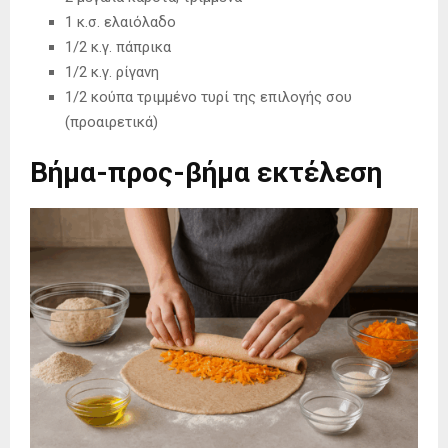
1 κ.σ. ελαιόλαδο
1/2 κ.γ. πάπρικα
1/2 κ.γ. ρίγανη
1/2 κούπα τριμμένο τυρί της επιλογής σου
(προαιρετικά)
Βήμα-προς-βήμα εκτέλεση