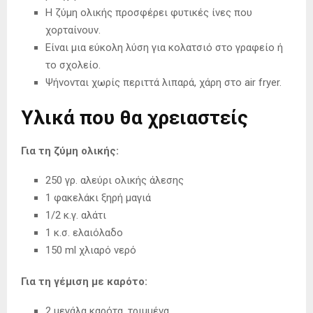
Η ζύμη ολικής προσφέρει φυτικές ίνες που
χορταίνουν.
Είναι μια εύκολη λύση για κολατσιό στο γραφείο ή
το σχολείο.
Ψήνονται χωρίς περιττά λιπαρά, χάρη στο air fryer.
Υλικά που θα χρειαστείς
Για τη ζύμη ολικής:
250 γρ. αλεύρι ολικής άλεσης
1 φακελάκι ξηρή μαγιά
1/2 κ.γ. αλάτι
1 κ.σ. ελαιόλαδο
150 ml χλιαρό νερό
Για τη γέμιση με καρότο:
2 μεγάλα καρότα, τριμμένα