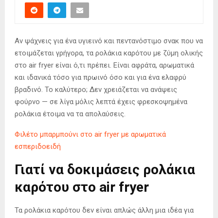
Αν ψάχνεις για ένα υγιεινό και πεντανόστιμο σνακ που να
ετοιμάζεται γρήγορα, τα ρολάκια καρότου με ζύμη ολικής
στο air fryer είναι ό,τι πρέπει. Είναι αφράτα, αρωματικά
και ιδανικά τόσο για πρωινό όσο και για ένα ελαφρύ
βραδινό. Το καλύτερο; Δεν χρειάζεται να ανάψεις
φούρνο — σε λίγα μόλις λεπτά έχεις φρεσκοψημένα
ρολάκια έτοιμα να τα απολαύσεις.
Φιλέτο μπαρμπούνι στο air fryer με αρωματικά
εσπεριδοειδή
Γιατί να δοκιμάσεις ρολάκια
καρότου στο air fryer
Τα ρολάκια καρότου δεν είναι απλώς άλλη μια ιδέα για