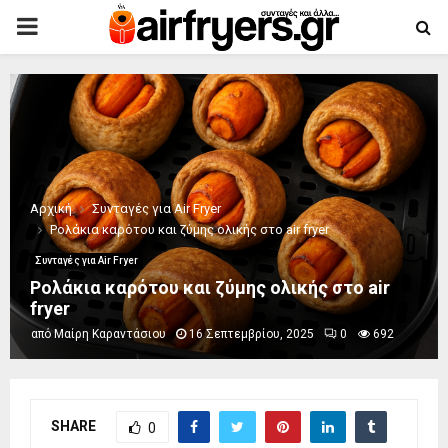
PRIMARY
MENU
Αρχική
Συνταγές για Air Fryer
Ρολάκια καρότου και ζύμης ολικής στο air fryer
Συνταγές για Air Fryer
Ρολάκια καρότου και ζύμης ολικής στο air
fryer
από
Μαίρη Καραντάσιου
16 Σεπτεμβρίου, 2025
0
692
SHARE
0